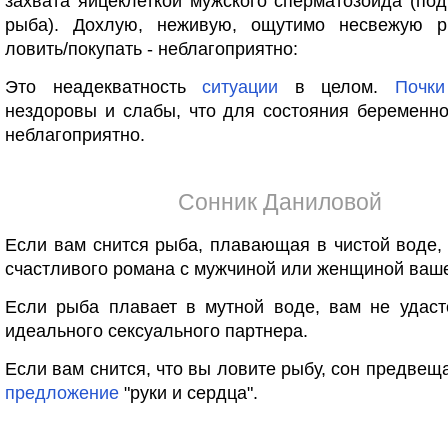
захвата яйцеклеткой мужского сперматозоида (под
рыба). Дохлую, неживую, ощутимо несвежую р
ловить/покупать - неблагоприятно:
Это неадекватность
ситуации
в целом.
Почки
нездоровы и слабы, что для состояния беременн
неблагоприятно.
Сонник Даниловой
Если вам снится рыба, плавающая в чистой воде,
счастливого романа с мужчиной или женщиной ва
Если рыба плавает в мутной воде, вам не удас
идеального сексуального партнера.
Если вам снится, что вы ловите рыбу, сон предвещ
предложение
"руки и сердца".