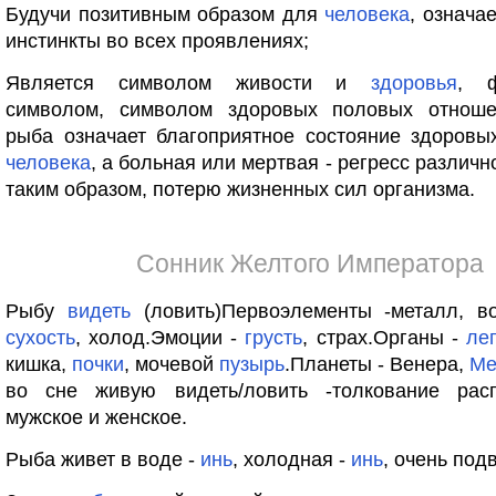
Будучи позитивным образом для
человека
, означа
инстинкты во всех проявлениях;
Является символом живости и
здоровья
, ф
символом, символом здоровых половых отнош
рыба означает благоприятное состояние здоровы
человека
, а больная или мертвая - регресс различн
таким образом, потерю жизненных сил организма.
Сонник Желтого Императора
Рыбу
видеть
(ловить)Первоэлементы -металл, во
сухость
, холод.Эмоции -
грусть
, страх.Органы -
ле
кишка,
почки
, мочевой
пузырь
.Планеты - Венера,
Ме
во сне живую видеть/ловить -толкование рас
мужское и женское.
Рыба живет в воде -
инь
, холодная -
инь
, очень под