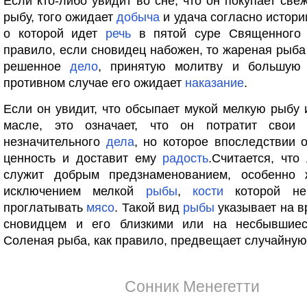
Если кто-либо увидит во сне, что он покупает св
рыбу, того ожидает
добыча
и удача согласно истории
о которой идет
речь
в пятой суре Священного 
правило, если сновидец набожен, то жареная рыб
решенное
дело
, принятую молитву и большу
противном случае его ожидает
наказание
.
Если он увидит, что обсыпает мукой мелкую рыбу 
масле, это означает, что он потратит сво
незначительного
дела
, но которое впоследствии 
ценность и доставит ему
радость
.Считается, чт
служит добрым предзнаменованием, особенно 
исключением мелкой
рыбы
,
кости
которой не
проглатывать
мясо
. Такой вид
рыбы
указывает на 
сновидцем и его близкими или на несбывшие
Соленая рыба, как правило, предвещает случайну
Сонник Менегетти