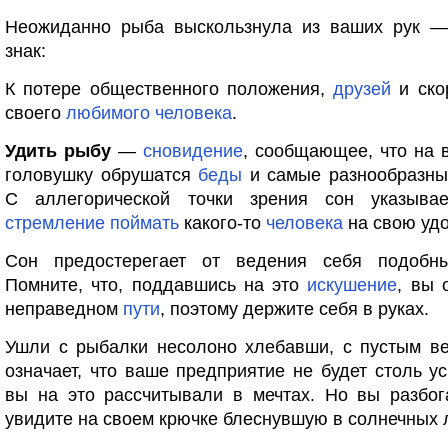
Неожиданно рыба выскользнула из ваших рук —
знак:
К потере общественного положения,
друзей
и ско
своего
любимого
человека
.
Удить рыбу
—
сновидение
, сообщающее, что на 
головушку обрушатся
беды
и самые разнообразны
С аллегорической точки зрения сон указыва
стремление
поймать
какого-то
человека
на свою удо
Сон предостерегает от ведения себя подобн
Помните, что, поддавшись на это
искушение
, вы 
неправедном
пути
, поэтому держите себя в руках.
Ушли с рыбалки несолоно хлебавши, с пустым в
означает, что ваше предприятие не будет столь у
вы на это рассчитывали в мечтах. Но вы разбог
увидите на своем крючке блеснувшую в солнечных л