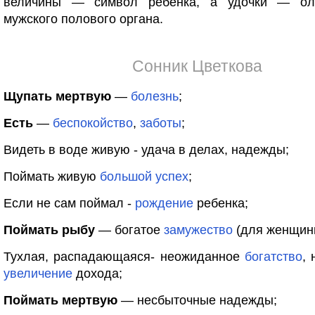
величины — символ ребенка, а удочки — оли
мужского полового органа.
Сонник Цветкова
Щупать мертвую
—
болезнь
;
Есть
—
беспокойство
,
заботы
;
Видеть в воде живую - удача в делах, надежды;
Поймать живую
большой
успех
;
Если не сам поймал -
рождение
ребенка;
Поймать рыбу
— богатое
замужество
(для женщин
Тухлая, распадающаяся- неожиданное
богатство
,
увеличение
дохода;
Поймать мертвую
— несбыточные надежды;