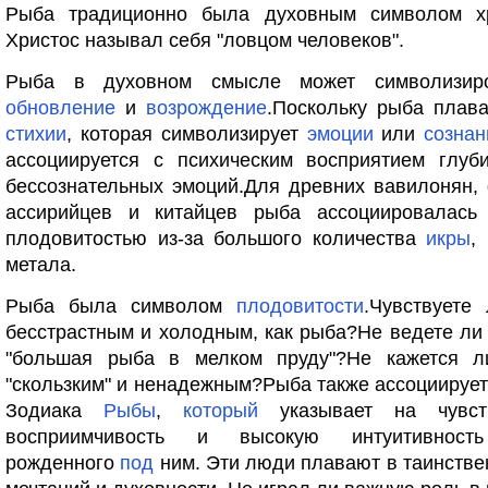
Рыба традиционно была духовным символом хр
Христос называл себя "ловцом человеков".
Рыба в духовном смысле может символизиро
обновление
и
возрождение
.Поскольку рыба плав
стихии
, которая символизирует
эмоции
или
сознан
ассоциируется с психическим восприятием глуб
бессознательных эмоций.Для древних вавилонян,
ассирийцев и китайцев рыба ассоциировалась
плодовитостью из-за большого количества
икры
,
метала.
Рыба была символом
плодовитости
.Чувствуете
бесстрастным и холодным, как рыба?Не ведете ли 
"большая рыба в мелком пруду"?Не кажется 
"скользким" и ненадежным?Рыба также ассоциирует
Зодиака
Рыбы
,
который
указывает на чувств
восприимчивость и высокую интуитивно
рожденного
под
ним. Эти люди плавают в таинств