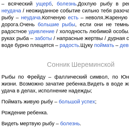
– всяческий
ущерб
,
болезнь
.Дохлую рыбу в р
неудача
/ неожиданное событие сильно тебя разоча
рыбу –
неудача
.Копченую
есть
– неволя.Жареную
дорога.Очень
большие
рыбы
, если они не тем
радостное
удивление
/ холодность любимой особы
руках рыба –
заботы
/ напрасные жертвы / дурная 
воде бурно плещется –
радость
.Щуку
поймать
–
дев
Сонник Шереминской
Рыбы по Фрейду – фаллический символ, по Юн
жизни. Возможно зачатие ребенка.Видеть в воде 
удача в делах, исполнение надежды;
Поймать живую рыбу –
большой
успех
;
Рождение ребенка.
Видеть мертвую рыбу –
болезнь
.