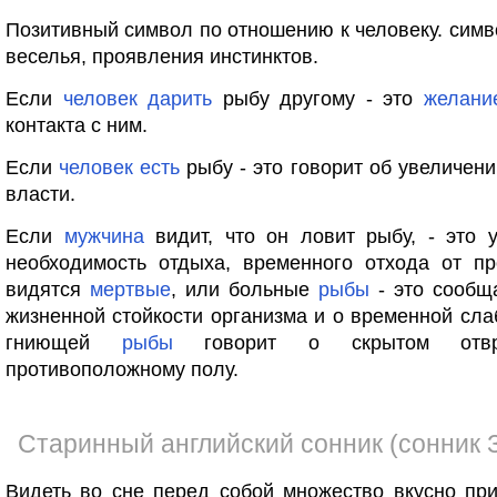
Позитивный символ по отношению к человеку. сим
веселья, проявления инстинктов.
Если
человек
дарить
рыбу другому - это
желани
контакта с ним.
Если
человек
есть
рыбу - это говорит об увеличен
власти.
Если
мужчина
видит, что он ловит рыбу, - это 
необходимость отдыха, временного отхода от пр
видятся
мертвые
, или больные
рыбы
- это сообщ
жизненной стойкости организма и о временной сла
гниющей
рыбы
говорит о скрытом отв
противоположному полу.
Старинный английский сонник (сонник 
Видеть во сне перед собой множество вкусно пр