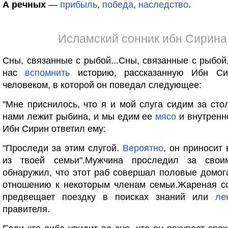
А речных
—
прибыль
,
победа
,
наследство
.
Исламский сонник ибн Сирина
Сны, связанные с рыбой...Сны, связанные с рыбой
нас
вспомнить
историю, рассказанную Ибн Си
человеком, в которой он поведал следующее:
"Мне приснилось, что я и мой слуга сидим за сто
нами лежит рыбина, и мы едим ее
мясо
и внутренно
Ибн Сирин ответил ему:
"Проследи за этим слугой.
Вероятно
, он приносит 
из твоей семьи".Мужчина проследил за свои
обнаружил, что этот раб совершал половые домог
отношению к некоторым членам семьи.Жареная с
предвещает поездку в поисках знаний или
ле
правителя.