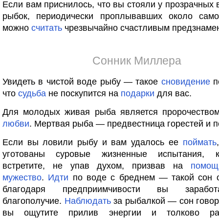
Если вам приснилось, что вы стояли у прозрачных 
рыбок, периодически проплывавших около само
можно
считать
чрезвычайно счастливым предзнаме
Сонник Миллера
Увидеть в чистой воде рыбу — такое
сновидение
п
что
судьба
не поскупится на
подарки
для вас.
Для молодых живая рыба является пророчеством
любви
. Мертвая рыба — предвестница горестей и п
Если вы ловили рыбу и вам удалось ее
поймать
уготованы суровые жизненные испытания, 
встретите, не упав духом, призвав на
помощ
мужество
.
Идти
по воде с бреднем — такой сон о
благодаря предприимчивости вы заработ
благополучие.
Наблюдать
за рыбалкой — сон говори
вы ощутите прилив энергии и толково рас