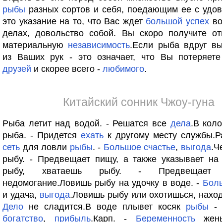
рыбы
разных сортов и себя, поедающим ее с удов
это указание на то, что Вас ждет
большой
успех
во
делах, довольство собой. Вы скоро получите от
материальную
независимость
.Если рыба вдруг вы
из Ваших рук - это означает, что Вы потеряете
друзей
и скорее всего -
любимого
.
Китайский сонник Чжоу-гуна
Рыба летит над водой. - Решатся все
дела
.В кол
рыба. - Придется
ехать
к другому месту службы.Р
сеть
для ловли
рыбы
. -
Большое
счастье
,
выгода
.Ч
рыбу. - Предвещает пищу, а также указывает на
рыбу, хватаешь рыбу. - Предвещает 
недомогание.Ловишь рыбу на удочку в воде. -
Бол
и удача,
выгода
.Ловишь рыбу или охотишься, находя
Дело
не сладится.В воде плывет косяк
рыбы
- 
богатство
,
прибыль
.Карп. -
Беременность
жен