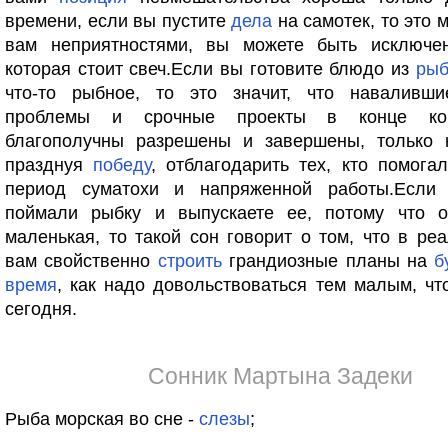
времени, если вы пустите
дела
на самотек, то это 
вам неприятностями, вы можете быть исключ
которая стоит свеч.Если вы готовите блюдо из
ры
что-то рыбное, то это значит, что наваливш
проблемы и срочные проекты в конце ко
благополучны разрешены и завершены, только н
празднуя
победу
, отблагодарить тех, кто помога
период суматохи и напряженной работы.Если
поймали рыбку и выпускаете ее, потому что 
маленькая, то такой сон говорит о том, что в ре
вам свойственно
строить
грандиозные планы на
б
время
, как надо довольствоваться тем малым, ч
сегодня.
Сонник Мартына Задеки
Рыба морская во сне -
слезы
;