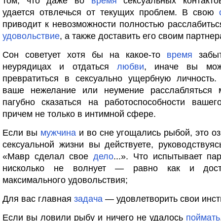
том, что даже во
время
сексуальных контакт
удается отвлечься от текущих проблем. В свою
приводит к невозможности полностью расслабить
удовольствие
, а также доставить его своим партнер
Сон советует хотя бы на какое-то
время
забыт
неурядицах и отдаться
любви
, иначе вы мож
превратиться в сексуально ущербную личность. 
ваше нежелание или неумение расслабляться 
пагубно сказаться на работоспособности вашего
причем не только в интимной сфере.
Если вы
мужчина
и во сне угощались рыбой, это оз
сексуальной жизни вы действуете, руководствуя
«Мавр сделал свое
дело
...». Что испытывает па
нисколько не волнует — равно как и дос
максимального удовольствия;
Для вас главная
задача
— удовлетворить свои инст
Если вы ловили рыбу и ничего не удалось
поймать