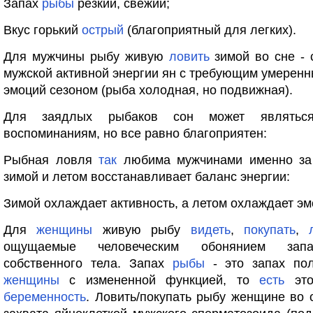
Запах
рыбы
резкий, свежий;
Вкус горький
острый
(благоприятный для легких).
Для мужчины рыбу живую
ловить
зимой во сне - 
мужской активной энергии ян с требующим умерен
эмоций сезоном (рыба холодная, но подвижная).
Для заядлых рыбаков сон может являтьс
воспоминаниям, но все равно благоприятен:
Рыбная ловля
так
любима мужчинами именно за 
зимой и летом восстанавливает баланс энергии:
Зимой охлаждает активность, а летом охлаждает эм
Для
женщины
живую рыбу
видеть
,
покупать
,
ощущаемые человеческим обонянием запа
собственного тела. Запах
рыбы
- это запах по
женщины
с измененной функцией, то
есть
это
беременность
. Ловить/покупать рыбу женщине во 