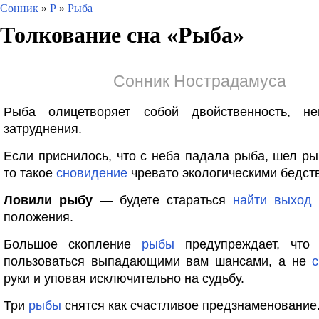
Сонник
»
Р
»
Рыба
Толкование сна «
Рыба
»
Сонник Нострадамуса
Рыба олицетворяет собой двойственность, неп
затруднения.
Если приснилось, что с неба падала рыба, шел 
то такое
сновидение
чревато экологическими бедст
Ловили рыбу
— будете стараться
найти
выход
положения.
Большое скопление
рыбы
предупреждает, что
пользоваться выпадающими вам шансами, а не
с
руки и уповая исключительно на судьбу.
Три
рыбы
снятся как счастливое предзнаменование