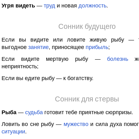
Угря видеть
—
труд
и новая
должность
.
Сонник будущего
Если вы видите или ловите живую рыбу — т
выгодное
занятие
, приносящее
прибыль
;
Если видите мертвую рыбу —
болезнь
же
неприятность;
Если вы едите рыбу — к богатству.
Сонник для стервы
Рыба
—
судьба
готовит тебе приятные сюрпризы.
Ловить во сне рыбу —
мужество
и сила духа помог
ситуации
.