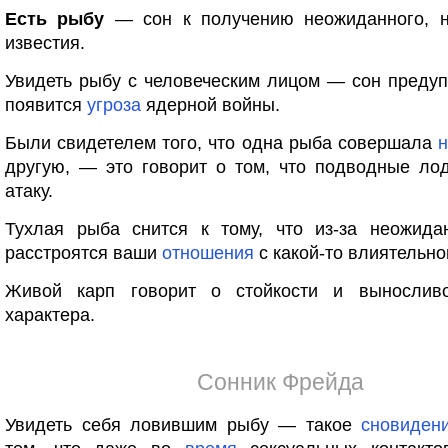
Есть рыбу
— сон к получению неожиданного, н
известия.
Увидеть рыбу с человеческим лицом — сон предуп
появится
угроза
ядерной войны.
Были свидетелем того, что одна рыба совершала
н
другую, — это говорит о том, что подводные ло
атаку.
Тухлая рыба снится к тому, что из-за неожида
расстроятся ваши
отношения
с какой-то влиятельно
Живой карп говорит о стойкости и вынослив
характера.
Сонник Фрейда
Увидеть себя ловившим рыбу — такое
сновиден