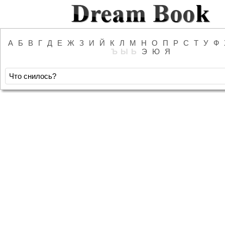
А
Б
В
Г
Д
Е
Ж
З
И
Й
К
Л
М
Н
О
П
Р
С
Т
У
Ф
Ъ
Ы
Ь
Э
Ю
Я