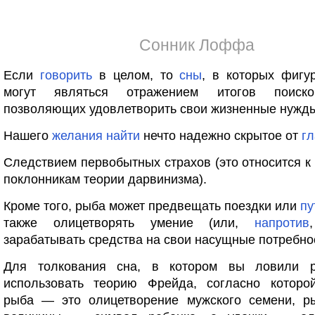
Сонник Лоффа
Если
говорить
в целом, то
сны
, в которых фигу
могут являться отражением итогов поиско
позволяющих удовлетворить свои жизненные нужд
Нашего
желания
найти
нечто надежно скрытое от
гл
Следствием первобытных страхов (это относится 
поклонникам теории дарвинизма).
Кроме того, рыба может предвещать поездки или
пу
также олицетворять умение (или,
напротив
зарабатывать средства на свои насущные потребно
Для толкования сна, в котором вы ловили р
использовать теорию Фрейда, согласно которо
рыба — это олицетворение мужского семени, р