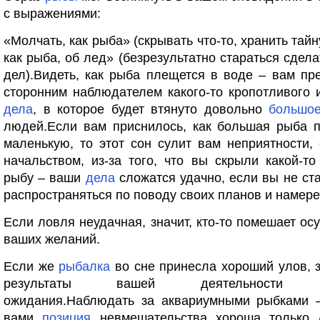
с выражениями:
«Молчать, как рыба» (скрывать что-то, хранить тайн
как рыба, об лед» (безрезультатно стараться сдела
дел).Видеть, как рыба плещется в воде – вам пр
сторонним наблюдателем какого-то кропотливого 
дела
, в которое будет втянуто довольно
большо
людей.Если вам приснилось, как большая рыба п
маленькую, то этот сон сулит вам неприятности,
начальством, из-за того, что вы скрыли какой-то
рыбу – ваши
дела
сложатся удачно, если вы не ст
распространяться по поводу своих планов и намере
Если ловля неудачная, значит, кто-то помешает о
ваших желаний.
Если же
рыбалка
во сне принесла хороший улов, з
результаты вашей деятельности пр
ожидания.Наблюдать за аквариумными рыбками 
вами
позиция
невмешательства хороша только