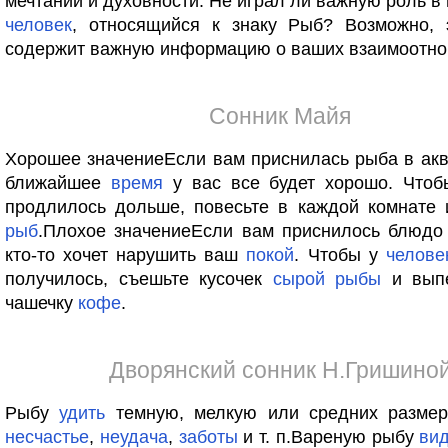
мечтаний и духовности. Не играл ли важную роль в
человек
, относящийся к знаку Рыб? Возможно, 
содержит важную информацию о ваших взаимоотно
Сонник Майя
Хорошее значениеЕсли вам приснилась рыба в акв
ближайшее
время
у вас все будет хорошо. Что
продлилось дольше, повесьте в каждой комнате 
рыб
.Плохое значениеЕсли вам приснилось блюдо
кто-то хочет нарушить ваш
покой
. Чтобы у
челове
получилось, съешьте кусочек
сырой
рыбы
и выпе
чашечку
кофе
.
Дворянский сонник Н.Гришино
Рыбу
удить
темную, мелкую или средних разме
несчастье
,
неудача
,
заботы
и т. п.Вареную рыбу
вид