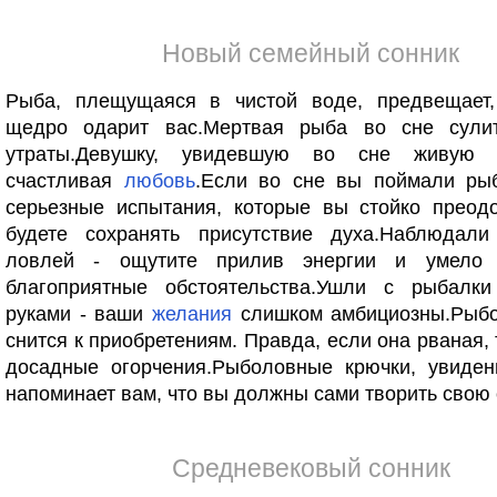
Новый семейный сонник
Рыба, плещущаяся в чистой воде, предвещает
щедро одарит вас.Мертвая рыба во сне сули
утраты.Девушку, увидевшую во сне живую 
счастливая
любовь
.Если во сне вы поймали рыб
серьезные испытания, которые вы стойко преодо
будете сохранять присутствие духа.Наблюдал
ловлей - ощутите прилив энергии и умело и
благоприятные обстоятельства.Ушли с рыбалк
руками - ваши
желания
слишком амбициозны.Рыб
снится к приобретениям. Правда, если она рваная,
досадные огорчения.Рыболовные крючки, увиден
напоминает вам, что вы должны сами творить свою 
Средневековый сонник