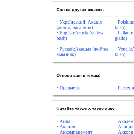
Сон на других языках:
Український: Акація
Polskim:
(жовта, чагарник)
bush)
English:Acacia (yellow
Italiano
bush)
giallo)
Рускай:Акацыя (жоўтая,
Venäjä:A
хмызняк)
bush)
Относиться к темам:
Предметы
Растени
Читайте также о таких снах
Айва
Академ
Акация
Акация 
Аккомпанемент
Аккорд