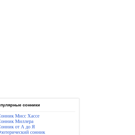
пулярные сонники
онник Мисс Хассе
онник Миллера
онник от А до Я
зотерический сонник