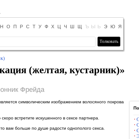
Н
О
П
Р
С
Т
У
Ф
Х
Ц
Ч
Ш
Щ
Ъ
Ы
Ь
Э
Ю
Я
к)
кация (желтая, кустарник)
»
онник Фрейда
 является символическим изображением волосяного покрова
По
о скоро встретите искушенного в сексе партнера.
С
С
 то вам больше по душе радости однополого секса.
С
Э