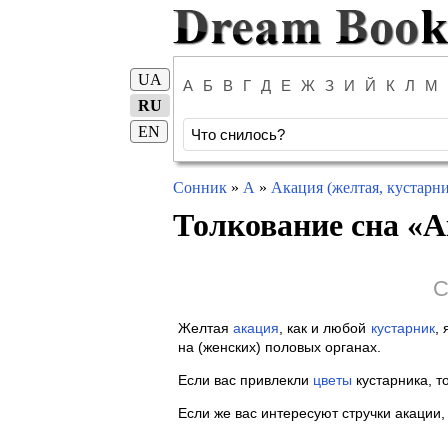
UA
А
Б
В
Г
Д
Е
Ж
З
И
Й
К
Л
М
RU
EN
Сонник
»
А
»
Акация (желтая, кустарни
Толкование сна «
А
С
Желтая
акация
, как и любой
кустарник
,
на (женских) половых органах.
Если вас привлекли
цветы
кустарника, т
Если же вас интересуют стручки акации,