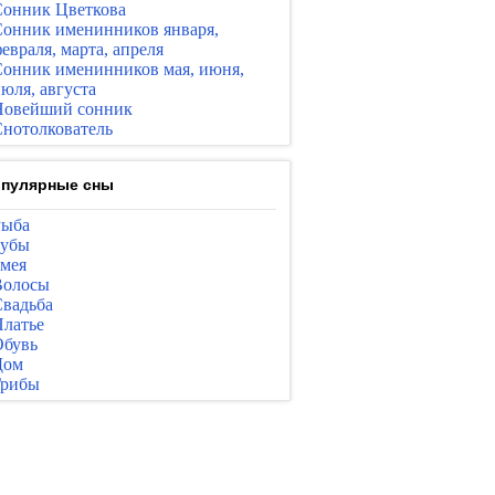
онник Цветкова
онник именинников января,
евраля, марта, апреля
онник именинников мая, июня,
юля, августа
Новейший сонник
нотолкователь
пулярные сны
Рыба
Зубы
мея
Волосы
вадьба
латье
бувь
Дом
Грибы