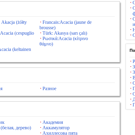
С
С
ф
С
 Akacja (żółty
Francais:Acacia (jaune de
и
brousse)
: Acacia (cespuglio
Türk: Akasya (sarı çalı)
С
Ρωσικά:Acacia (κίτρινο
θάμνο)
cacia (keltainen
По
З
С
я
Разное
П
О
ик
Академия
(белая, дерево)
Аккамулятор
Ахиллесова пята