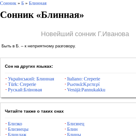
Сонник
»
Б
»
Блинная
Сонник «
Блинная
»
Новейший сонник Г.Иванова
Быть в Б. – к неприятному разговору.
Сон на других языках:
Український: Блинная
Italiano: Creperie
Türk: Creperie
Ρωσικά:Κρεπερί
Рускай:Бліновая
Venäjä:Pannukakku
Читайте также о таких снах
Близко
Близнец
Близнецы
Блин
Блиндаж
Блины