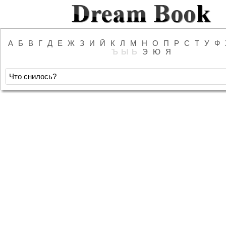
А
Б
В
Г
Д
Е
Ж
З
И
Й
К
Л
М
Н
О
П
Р
С
Т
У
Ф
Ъ
Ы
Ь
Э
Ю
Я