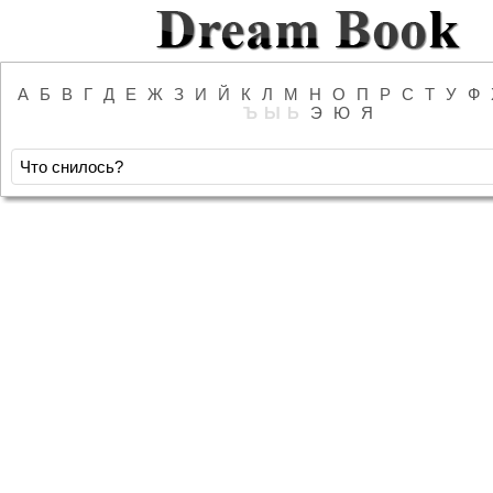
А
Б
В
Г
Д
Е
Ж
З
И
Й
К
Л
М
Н
О
П
Р
С
Т
У
Ф
Ъ
Ы
Ь
Э
Ю
Я