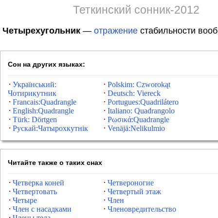
Теткинский сонник-2012
Четырехугольник
—
отражение
стабильности вооб
Сон на других языках:
Український:
Polskim: Czworokąt
Чотирикутник
Deutsch: Viereck
Francais:Quadrangle
Portugues:Quadrilátero
English:Quadrangle
Italiano: Quadrangolo
Türk: Dörtgen
Ρωσικά:Quadrangle
Рускай:Чатырохкутнік
Venäjä:Nelikulmio
Читайте также о таких снах
Четверка коней
Четвероногие
Четвертовать
Четвертый этаж
Четыре
Член
Член с насадками
Членовредительство
Члены тела