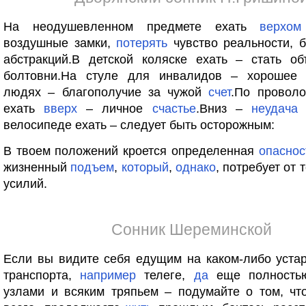
На неодушевленном предмете ехать
верхом
воздушные замки,
потерять
чувство реальности, 
абстракций.В детской коляске ехать – стать о
болтовни.На стуле для инвалидов – хорошее 
людях – благополучие за чужой
счет
.По проволо
ехать
вверх
– личное
счастье
.Вниз –
неудача
велосипеде ехать – следует быть осторожным:
В твоем положений кроется определенная
опаснос
жизненный
подъем
,
который
,
однако
, потребует от
усилий.
Сонник Шереминской
Если вы видите себя едущим на каком-либо уста
транспорта,
например
телеге,
да
еще полностью
узлами и всяким тряпьем – подумайте о том, чт