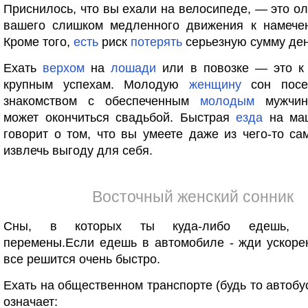
Приснилось, что вы ехали на велосипеде, — это о
вашего слишком медленного движения к намече
Кроме того,
есть
риск
потерять
серьезную сумму ден
Ехать
верхом
на
лошади
или в повозке — это к
крупным успехам. Молодую
женщину
сон посе
знакомством с обеспеченным
молодым
мужчино
может окончиться свадьбой. Быстрая
езда
на маш
говорит о том, что вы умеете даже из чего-то са
извлечь выгоду для себя.
Восточный женский сонник
Сны, в которых ты куда-либо едешь, п
перемены.Если едешь в автомобиле - жди ускоре
все решится очень быстро.
Ехать на общественном транспорте (будь то автобус
означает: