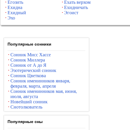
Егозить
Ехать верхом
Ехидна
Ехидничать
Ехидный
Эгоист
Эхо
Популярные сонники
Сонник Мисс Хассе
Сонник Миллера
Сонник от А до Я
Эзотерический сонник
Сонник Цветкова
Сонник именинников января,
февраля, марта, апреля
Сонник именинников мая, июня,
июля, августа
Новейший сонник
Снотолкователь
Популярные сны