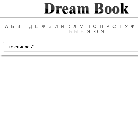
А
Б
В
Г
Д
Е
Ж
З
И
Й
К
Л
М
Н
О
П
Р
С
Т
У
Ф
Ъ
Ы
Ь
Э
Ю
Я