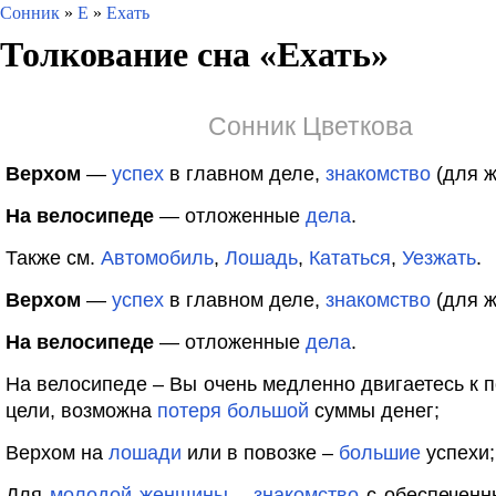
Сонник
»
Е
»
Ехать
Толкование сна «
Ехать
»
Сонник Цветкова
Верхом
—
успех
в главном деле,
знакомство
(для 
На велосипеде
— отложенные
дела
.
Также см.
Автомобиль
,
Лошадь
,
Кататься
,
Уезжать
.
Верхом
—
успех
в главном деле,
знакомство
(для 
На велосипеде
— отложенные
дела
.
На велосипеде – Вы очень медленно двигаетесь к 
цели, возможна
потеря
большой
суммы денег;
Верхом на
лошади
или в повозке –
большие
успехи;
Для
молодой
женщины
–
знакомство
с обеспечен