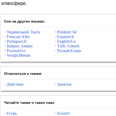
атмосфере.
Сон на других языках:
Український: Їхати
Polskim: Iść
Francais:Aller
Espanol:Ir
Portugues:Ir
English:Go
Italiano: Andare
Türk: Gitmek
Ρωσικά:Go
Рускай:Ехаць
Venäjä:Mennä
Относиться к темам:
Действие
Занятия
Читайте также о таких снах
Егерь
Египет