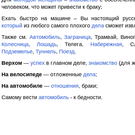
человеком, что может привести к браку;
Ехать быстро на машине – Вы настоящий рус
который
из любого самого плохого
дела
сможет извл
Также см.
Автомобиль
,
Заграница
, Трамвай, Виног
Колесница
,
Лошадь
, Телега,
Набережная
, С
Подземелье
,
Туннель
,
Поезд
.
Верхом
—
успех
в главном деле,
знакомство
(для 
На велосипеде
— отложенные
дела
;
На автомобиле
—
отношения
, браки;
Самому вести
автомобиль
- к бедности.