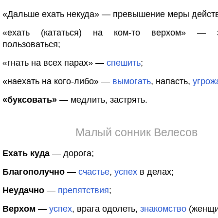
«Дальше ехать некуда» — превышение меры дейст
«ехать (кататься) на ком-то верхом» — эг
пользоваться;
«гнать на всех парах» —
спешить
;
«наехать на кого-либо» —
вымогать
, напасть,
угрож
«буксовать»
— медлить, застрять.
Малый сонник Велесов
Ехать куда
— дорога;
Благополучно
—
счастье
,
успех
в делах;
Неудачно
—
препятствия
;
Верхом
—
успех
, врага одолеть,
знакомство
(женщи