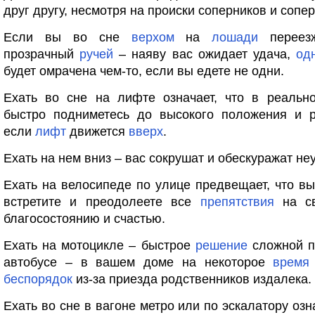
друг другу, несмотря на происки соперников и сопер
Если вы во сне
верхом
на
лошади
переезж
прозрачный
ручей
– наяву вас ожидает удача,
од
будет омрачена чем-то, если вы едете не одни.
Ехать во сне на лифте означает, что в реальн
быстро подниметесь до высокого положения и ра
если
лифт
движется
вверх
.
Ехать на нем вниз – вас сокрушат и обескуражат не
Ехать на велосипеде по улице предвещает, что в
встретите и преодолеете все
препятствия
на с
благосостоянию и счастью.
Ехать на мотоцикле – быстрое
решение
сложной п
автобусе – в вашем доме на некоторое
время
беспорядок
из-за приезда родственников издалека.
Ехать во сне в вагоне метро или по эскалатору озн