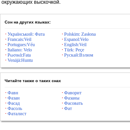
окружающих выскочкой.
Сон на других языках:
Український: Фата
Polskim: Zasłona
Francais:Veil
Espanol:Velo
Portugues:Véu
English:Veil
Italiano: Velo
Türk: Peçe
Ρωσικά:Fata
Рускай:Вэлюм
Venäjä:Huntu
Читайте также о таких снах
Фавн
Фаворит
Фазан
Фазаны
Фасад
Фасовать
Фасоль
Фат
Фаталист