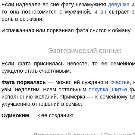
Если надевала во сне фату незамужняя
девушка
и
то она познакомится с мужчиной, и он сыграет 
роль в ее жизни.
Испачканная или порванная фата снится к обману.
Эзотерический сонник
Если фата приснилась невесте, то ее семейно
суждено стать счастливым;
Фата порвалась
— может, ей суждено и
счастье
, 
увы, недолгим. Всем остальным
покупка
,
шитье
фа
исполнению желаний. Примерка — к семейному бл
улучшению отношений в семье;
Одиноким
— к ее созданию.