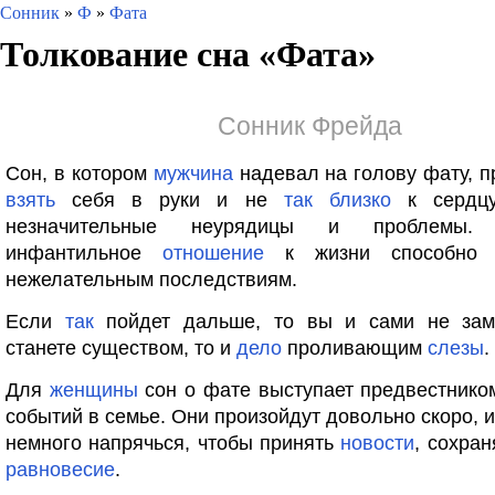
Сонник
»
Ф
»
Фата
Толкование сна «
Фата
»
Сонник Фрейда
Сон, в котором
мужчина
надевал на голову фату, п
взять
себя в руки и не
так
близко
к серд
незначительные неурядицы и проблемы. 
инфантильное
отношение
к жизни способно 
нежелательным последствиям.
Если
так
пойдет дальше, то вы и сами не заме
станете существом, то и
дело
проливающим
слезы
.
Для
женщины
сон о фате выступает предвестнико
событий в семье. Они произойдут довольно скоро, и
немного напрячься, чтобы принять
новости
, сохра
равновесие
.