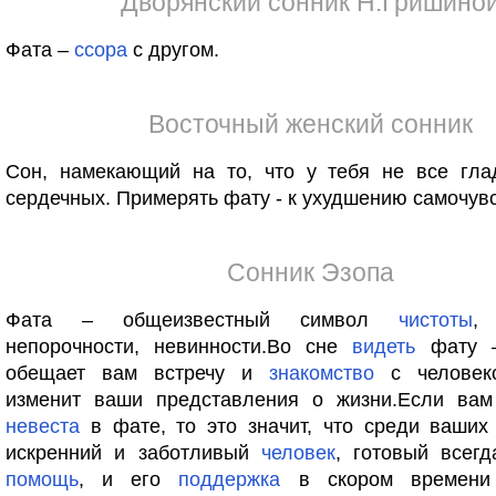
Дворянский сонник Н.Гришино
Фата –
ссора
с другом.
Восточный женский сонник
Сон, намекающий на то, что у тебя не все гла
сердечных. Примерять фату - к ухудшению самочувс
Сонник Эзопа
Фата – общеизвестный символ
чистоты
,
непорочности, невинности.Во сне
видеть
фату –
обещает вам встречу и
знакомство
с челове
изменит ваши представления о жизни.Если вам
невеста
в фате, то это значит, что среди ваши
искренний и заботливый
человек
, готовый всег
помощь
, и его
поддержка
в скором времени