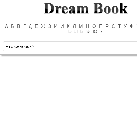
А
Б
В
Г
Д
Е
Ж
З
И
Й
К
Л
М
Н
О
П
Р
С
Т
У
Ф
Ъ
Ы
Ь
Э
Ю
Я