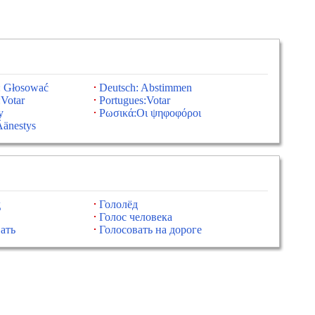
: Głosować
Deutsch: Abstimmen
:Votar
Portugues:Votar
y
Ρωσικά:Οι ψηφοφόροι
Äänestys
д
Гололёд
Голос человека
ать
Голосовать на дороге