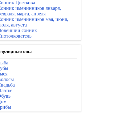
онник Цветкова
онник именинников января,
евраля, марта, апреля
онник именинников мая, июня,
юля, августа
Новейший сонник
нотолкователь
пулярные сны
Рыба
Зубы
мея
Волосы
вадьба
латье
бувь
Дом
Грибы