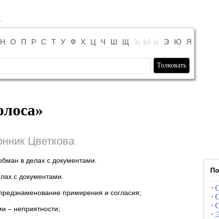
Н
О
П
Р
С
Т
У
Ф
Х
Ц
Ч
Ш
Щ
Ъ
Ы
Ь
Э
Ю
Я
олоса
»
нник Цветкова
 обман в делах с документами.
По
елах с документами.
С
предзнаменование примирения и согласия;
С
С
и – неприятности;
Э