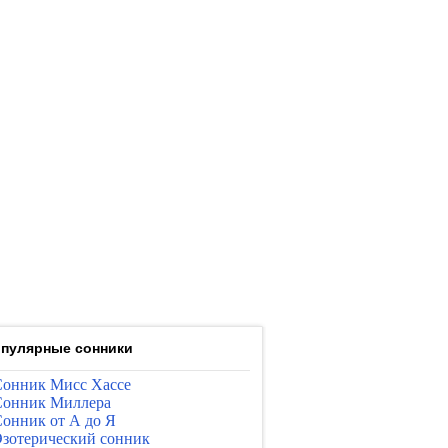
пулярные сонники
онник Мисс Хассе
онник Миллера
онник от А до Я
зотерический сонник