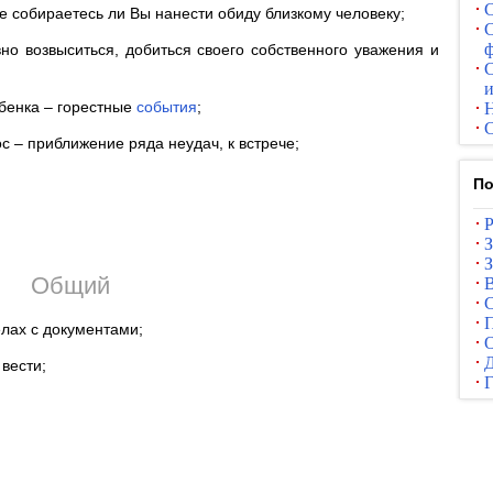
С
е собираетесь ли Вы нанести обиду близкому человеку;
С
ф
но возвыситься, добиться своего собственного уважения и
С
и
бенка – горестные
события
;
С
 – приближение ряда неудач, к встрече;
По
З
Общий
С
П
елах с документами;
О
вести;