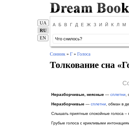
UA
А
Б
В
Г
Д
Е
Ж
З
И
Й
К
Л
М
RU
EN
Сонник
»
Г
»
Голоса
Толкование сна «
Г
Со
Неразборчивые, неясные
—
сплетни
,
Неразборчивые
—
сплетни
, обман в д
Слышать приятные спокойные голоса – 
Грубые голоса с крикливыми интонациям