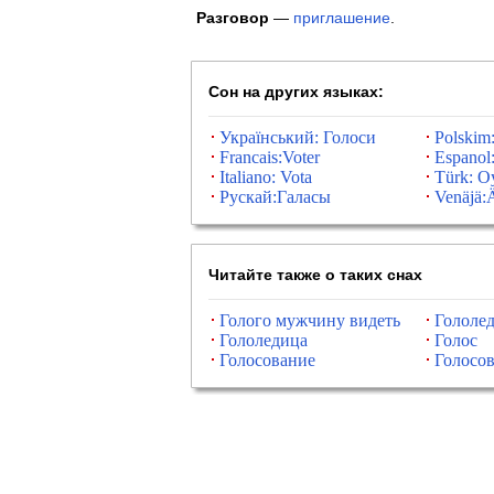
Разговор
—
приглашение
.
Сон на других языках:
Український: Голоси
Polskim
Francais:Voter
Espanol
Italiano: Vota
Türk: O
Рускай:Галасы
Venäjä:
Читайте также о таких снах
Голого мужчину видеть
Гололе
Гололедица
Голос
Голосование
Голосов