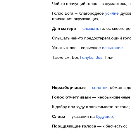
Чей-то плачущий голос – задумаетесь, н
Голос Бога – благородное
усилие
духов
признания окружающих;
Для матери
—
слышать
голос своего ре
Слышать чей-то предостерегающий голос
Узнать голос – серьезное
испытание
.
Также см. Бог,
Голубь
,
Зов
, Плач.
Неразборчивые
—
сплетни
, обман в д
Голос отчетливый
— необыкновенные 
К добру или худу в зависимости от тона;
Слова
— указания на
будущее
;
Поощряющие голоса
— к бесчестью;