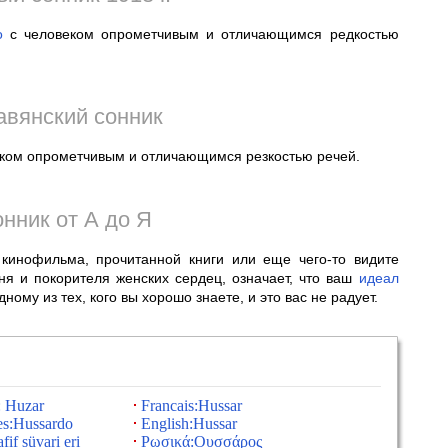
о
с человеком опрометчивым и отличающимся редкостью
авянский сонник
ком опрометчивым и отличающимся резкостью речей.
нник от А до Я
кинофильма, прочитанной книги или еще чего-то видите
рня и покорителя женских сердец, означает, что ваш
идеал
ому из тех, кого вы хорошо знаете, и это вас не радует.
: Huzar
Francais:Hussar
es:Hussardo
English:Hussar
fif süvari eri
Ρωσικά:Ουσσάρος