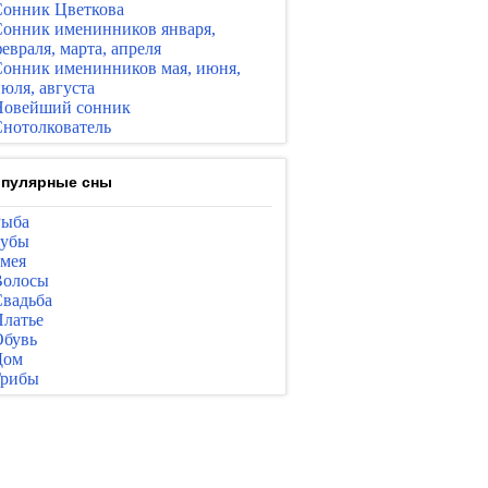
онник Цветкова
онник именинников января,
евраля, марта, апреля
онник именинников мая, июня,
юля, августа
Новейший сонник
нотолкователь
пулярные сны
Рыба
Зубы
мея
Волосы
вадьба
латье
бувь
Дом
Грибы