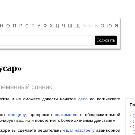
Н
О
П
Р
С
Т
У
Ф
Х
Ц
Ч
Ш
Щ
Ъ
Ы
Ь
Э
Ю
Я
усар
»
ременный сонник
русите и не сможете довести начатое
дело
до логического
По
шает
женщину
, предрекает
знакомство
с обворожительной
С
очарует вас, но и подстегнет к более активным действиям.
С
С
вскоре вы сделаете решительный
шаг
навстречу
авантюрной
Э