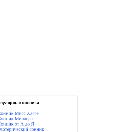
пулярные сонники
онник Мисс Хассе
онник Миллера
онник от А до Я
зотерический сонник