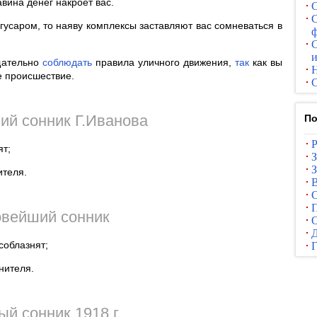
лавина денег накроет вас.
С
С
 гусаром, то наяву комплексы заставляют вас сомневаться в
ф
С
и
щательно
соблюдать
правила уличного движения,
так
как вы
 происшествие.
С
ий сонник Г.Иванова
По
ят;
З
ителя.
С
П
вейший сонник
О
соблазнят;
нителя.
й сонник 1918 г.