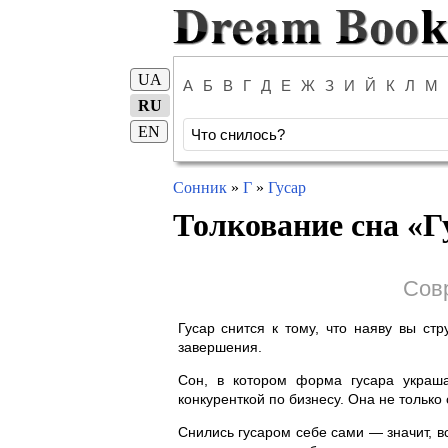
UA
А
Б
В
Г
Д
Е
Ж
З
И
Й
К
Л
М
RU
EN
Сонник
»
Г
»
Гусар
Толкование сна «
Г
Сов
Гусар снится к тому, что наяву вы ст
завершения.
Сон, в котором форма гусара укра
конкуренткой по бизнесу. Она не только 
Снились гусаром себе сами — значит, 