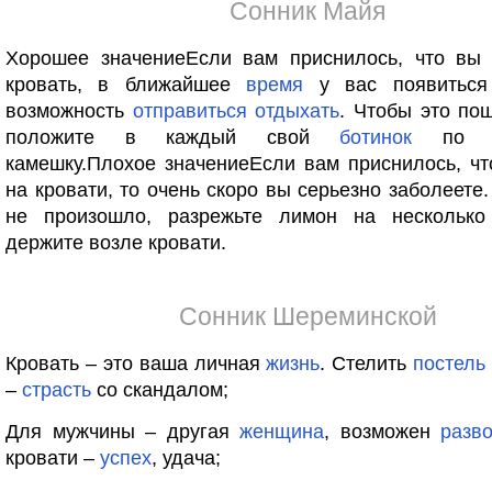
Сонник Майя
Хорошее значениеЕсли вам приснилось, что вы 
кровать, в ближайшее
время
у вас появиться 
возможность
отправиться
отдыхать
. Чтобы это по
положите в каждый свой
ботинок
по не
камешку.Плохое значениеЕсли вам приснилось, ч
на кровати, то очень скоро вы серьезно заболеете.
не произошло, разрежьте лимон на несколько
держите возле кровати.
Сонник Шереминской
Кровать – это ваша личная
жизнь
. Стелить
постель
–
страсть
со скандалом;
Для мужчины – другая
женщина
, возможен
разв
кровати –
успех
, удача;