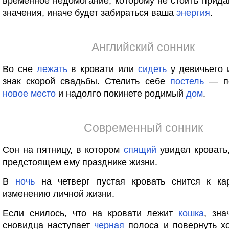
временное недомогание, которому не стоить прида
значения, иначе будет забираться ваша
энергия
.
Английский сонник
Во сне
лежать
в кровати или
сидеть
у девичьего 
знак скорой свадьбы. Стелить себе
постель
— пе
новое
место
и надолго покинете родимый
дом
.
Современный сонник
Сон на пятницу, в котором
спящий
увидел кровать
предстоящем ему празднике жизни.
В
ночь
на четверг пустая кровать снится к ка
изменению личной жизни.
Если снилось, что на кровати лежит
кошка
, зна
сновидца наступает
черная
полоса и повернуть хо