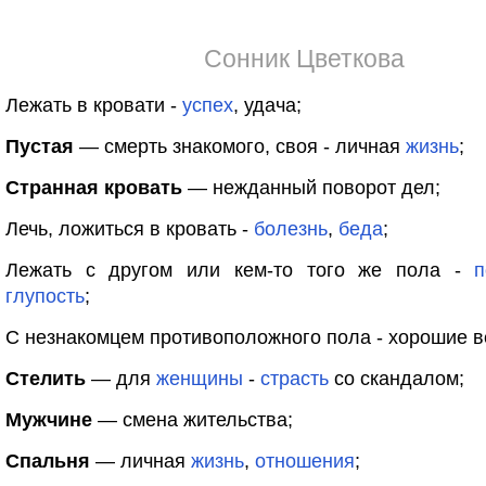
Сонник Цветкова
Лежать в кровати -
успех
, удача;
Пустая
— смерть знакомого, своя - личная
жизнь
;
Странная кровать
— нежданный поворот дел;
Лечь, ложиться в кровать -
болезнь
,
беда
;
Лежать с другом или кем-то того же пола -
п
глупость
;
С незнакомцем противоположного пола - хорошие в
Стелить
— для
женщины
-
страсть
со скандалом;
Мужчине
— смена жительства;
Спальня
— личная
жизнь
,
отношения
;