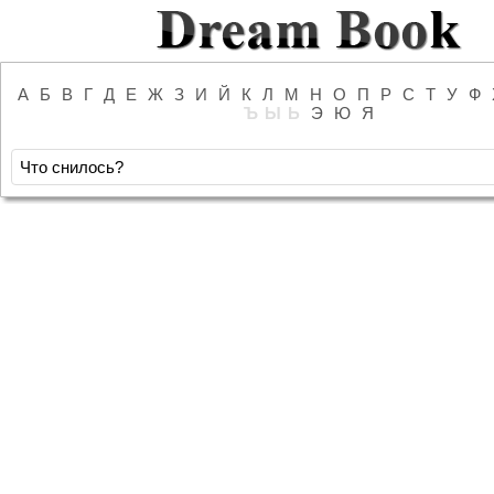
А
Б
В
Г
Д
Е
Ж
З
И
Й
К
Л
М
Н
О
П
Р
С
Т
У
Ф
Ъ
Ы
Ь
Э
Ю
Я