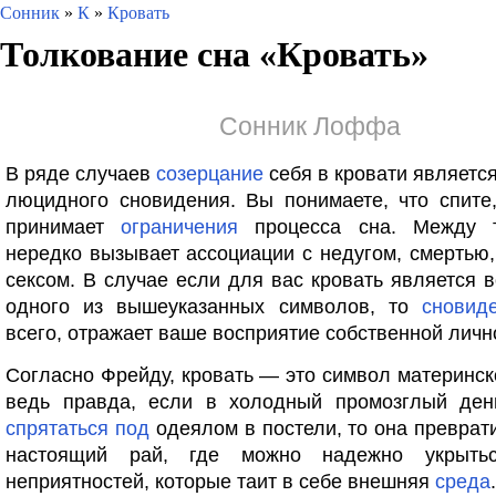
Сонник
»
К
»
Кровать
Толкование сна «
Кровать
»
Сонник Лоффа
В ряде случаев
созерцание
себя в кровати являетс
люцидного сновидения. Вы понимаете, что спит
принимает
ограничения
процесса сна. Между т
нередко вызывает ассоциации с недугом, смертью
сексом. В случае если для вас кровать является
одного из вышеуказанных символов, то
сновид
всего, отражает ваше восприятие собственной личн
Согласно Фрейду, кровать — это символ материнск
ведь правда, если в холодный промозглый ден
спрятаться
под
одеялом в постели, то она преврат
настоящий рай, где можно надежно укрыть
неприятностей, которые таит в себе внешняя
среда
.