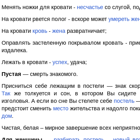
Менять ножки для кровати -
несчастье
со слугой, п
На кровати рвется полог - вскоре может
умереть
же
На кровати
кровь
-
жена
развратничает;
Оправлять застеленную покрывалом кровать - пр
издалека.
Лежать в кровати -
успех
, удача;
Пустая
— смерть знакомого.
Присниться себе лежащим в постели — знак скор
Так
же толкуется и сон, в котором Вы сидите 
изголовья. А если во сне Вы стелете себе
постель
—
предстоит сменить
место
жительства и надолго пок
дом
.
Чистая, белая – мирное завершение всех неприятно
Для женщины
—
разбирать
постель
–
новый
во