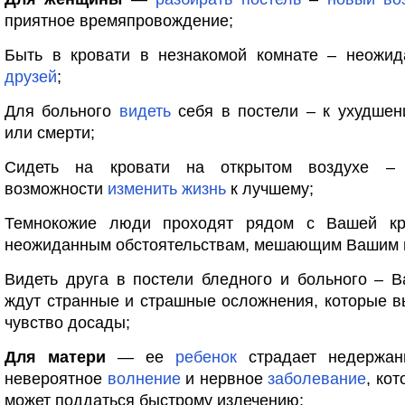
приятное времяпровождение;
Быть в кровати в незнакомой комнате – неожи
друзей
;
Для больного
видеть
себя в постели – к ухудше
или смерти;
Сидеть на кровати на открытом воздухе – 
возможности
изменить
жизнь
к лучшему;
Темнокожие люди проходят рядом с Вашей кр
неожиданным обстоятельствам, мешающим Вашим 
Видеть друга в постели бледного и больного – 
ждут странные и страшные осложнения, которые в
чувство досады;
Для матери
— ее
ребенок
страдает недержан
невероятное
волнение
и нервное
заболевание
, ко
может поддаться быстрому излечению;