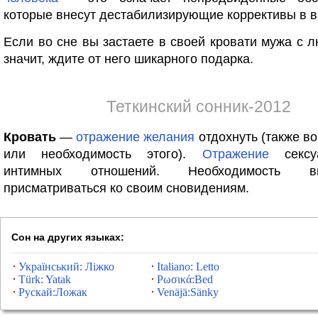
которые внесут дестабилизирующие коррективы в 
Если во сне вы застаете в своей кровати мужа с 
значит, ждите от него шикарного подарка.
Теткинский сонник-2012
Кровать
—
отражение
желания
отдохнуть (также во
или необходимость этого).
Отражение
сексу
интимных отношений. Необходимость вни
присматриваться ко своим сновидениям.
Сон на других языках:
Український: Ліжко
Italiano: Letto
Türk: Yatak
Ρωσικά:Bed
Рускай:Ложак
Venäjä:Sänky