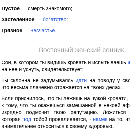
Пустое
— смерть знакомого;
Застеленное
—
богатство
;
Грязное
—
несчастье
.
Восточный женский сонник
Сон, в котором ты видишь кровать и испытываешь
на нее и уснуть, свидетельствует:
Ты склонна не задумываясь
идти
на поводу у сво
что весьма плачевно отражается на твоих делах.
Если приснилось, что ты лежишь на чужой кровати, 
к тому, что ты окажешься замешанной в некоей аф
изрядно подмочит твою репутацию. Ложиться 
которая
под
тобой проваливается, -
намек
на то, ч
внимательнее относиться к своему здоровью.