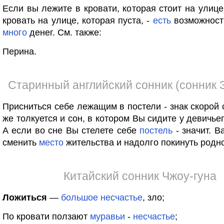
Если вы лежите в кровати, которая стоит на улице
кровать на улице, которая пуста, -
есть
возможност
много
денег. См. также:
Перина.
Старинный английский сонник (сонник 
Присниться себе лежащим в постели - знак скорой
же толкуется и сон, в котором Вы сидите у девичье
А если во сне Вы стелете себе
постель
- значит. В
сменить
место
жительства и надолго покинуть род
Китайский сонник Чжоу-гуна
Ложиться
—
большое
несчастье
, зло;
По кровати ползают
муравьи
-
несчастье
;