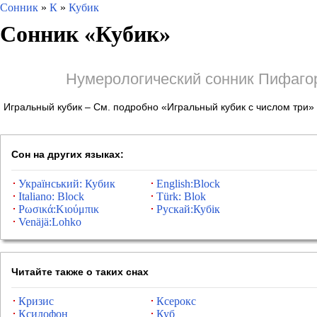
Сонник
»
К
»
Кубик
Сонник «
Кубик
»
Нумерологический сонник Пифаго
Игральный кубик – См. подробно «Игральный кубик с числом три» и
Сон на других языках:
Український: Кубик
English:Block
Italiano: Block
Türk: Blok
Ρωσικά:Κιούμπικ
Рускай:Кубік
Venäjä:Lohko
Читайте также о таких снах
Кризис
Ксерокс
Ксилофон
Куб