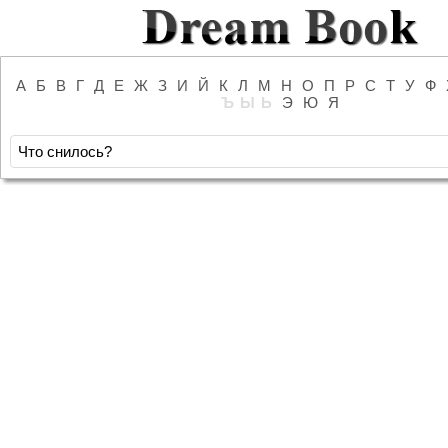
А
Б
В
Г
Д
Е
Ж
З
И
Й
К
Л
М
Н
О
П
Р
С
Т
У
Ф
Ъ
Ы
Ь
Э
Ю
Я