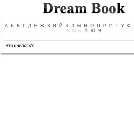
А
Б
В
Г
Д
Е
Ж
З
И
Й
К
Л
М
Н
О
П
Р
С
Т
У
Ф
Ъ
Ы
Ь
Э
Ю
Я