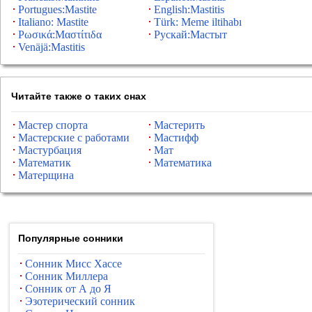
Portugues:Mastite
English:Mastitis
Italiano: Mastite
Türk: Meme iltihabı
Ρωσικά:Μαστίτιδα
Рускай:Мастыт
Venäjä:Mastitis
Читайте также о таких снах
Мастер спорта
Мастерить
Мастерские с работами
Мастифф
Мастурбация
Мат
Математик
Математика
Матерщина
Популярные сонники
Сонник Мисс Хассе
Сонник Миллера
Сонник от А до Я
Эзотерический сонник