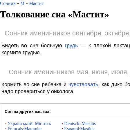
Сонник
»
М
»
Мастит
Толкование сна «
Мастит
»
Сонник именинников сентября, октября
Видеть во сне больную
грудь
— к плохой лактац
кормите грудью.
Сонник именинников мая, июня, июля,
Кормить во сне ребенка и
чувствовать
, как дико 
надо провериться у онколога.
Сон на других языках:
Український: Містить
Deutsch: Mastitis
Francais:Mammite
Espanol:Mastitis