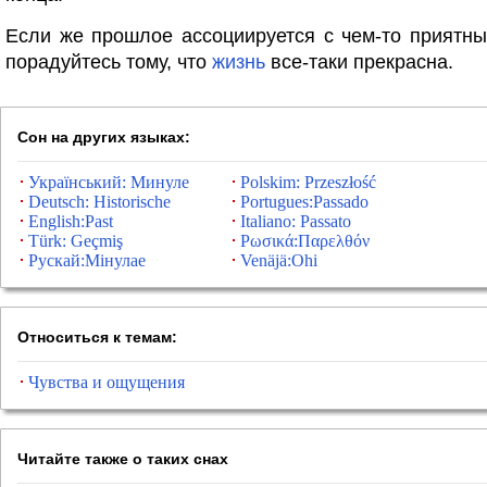
Если же прошлое ассоциируется с чем-то приятны
порадуйтесь тому, что
жизнь
все-таки прекрасна.
Сон на других языках:
Український: Минуле
Polskim: Przeszłość
Deutsch: Historische
Portugues:Passado
English:Past
Italiano: Passato
Türk: Geçmiş
Ρωσικά:Παρελθόν
Рускай:Мінулае
Venäjä:Ohi
Относиться к темам:
Чувства и ощущения
Читайте также о таких снах