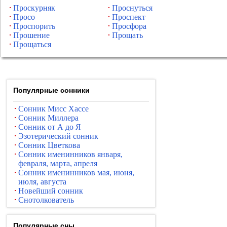
Проскурняк
Проснуться
Просо
Проспект
Проспорить
Просфора
Прошение
Прощать
Прощаться
Популярные сонники
Сонник Мисс Хассе
Сонник Миллера
Сонник от А до Я
Эзотерический сонник
Сонник Цветкова
Сонник именинников января,
февраля, марта, апреля
Сонник именинников мая, июня,
июля, августа
Новейший сонник
Снотолкователь
Популярные сны