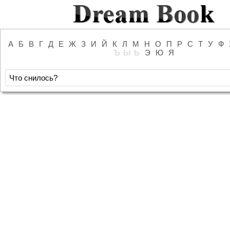
А
Б
В
Г
Д
Е
Ж
З
И
Й
К
Л
М
Н
О
П
Р
С
Т
У
Ф
Ъ
Ы
Ь
Э
Ю
Я