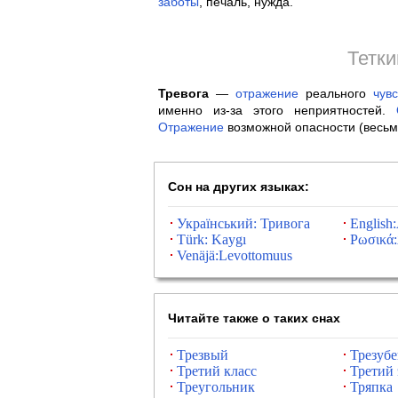
заботы
, печаль, нужда.
Тетки
Тревога
—
отражение
реального
чувс
именно из-за этого неприятностей.
Отражение
возможной опасности (весьм
Сон на других языках:
Український: Тривога
English
Türk: Kaygı
Ρωσικά:
Venäjä:Levottomuus
Читайте также о таких снах
Трезвый
Трезубе
Третий класс
Третий 
Треугольник
Тряпка