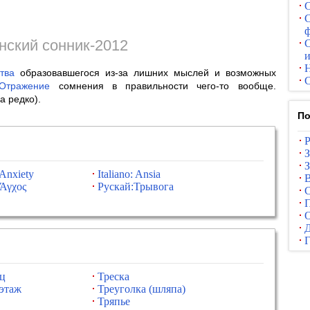
С
С
ф
нский сонник-2012
С
и
тва
образовавшегося из-за лишних мыслей и возможных
С
Отражение
сомнения в правильности чего-то вообще.
а редко).
По
З
:Anxiety
Italiano: Ansia
Άγχος
Рускай:Трывога
С
П
О
ц
Треска
этаж
Треуголка (шляпа)
Тряпье