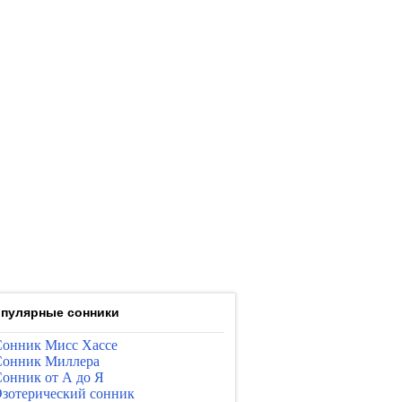
пулярные сонники
онник Мисс Хассе
онник Миллера
онник от А до Я
зотерический сонник