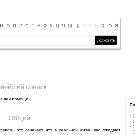
Н
О
П
Р
С
Т
У
Ф
Х
Ц
Ч
Ш
Щ
Ъ
Ы
Ь
Э
Ю
Я
вейший сонник
вашей помощи.
По
С
Общий
С
С
ревоги, это означает, что в реальной жизни вас ожидают
Э