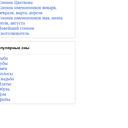
онник Цветкова
онник именинников января,
евраля, марта, апреля
онник именинников мая, июня,
юля, августа
Новейший сонник
нотолкователь
пулярные сны
Рыба
Зубы
мея
Волосы
вадьба
латье
бувь
Дом
Грибы