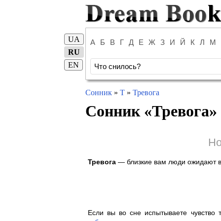
UA
А
Б
В
Г
Д
Е
Ж
З
И
Й
К
Л
М
RU
EN
Сонник
»
Т
»
Тревога
Сонник «
Тревога
»
Но
Тревога
— близкие вам люди ожидают 
Если вы во сне испытываете чувство т