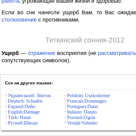
работа
, угрожающая Вашей жизни и здоровью.
Если во сне нанесли ущерб Вам, то Вас ожидае
столкновение
с противниками.
Теткинский сонник-2012
Ущерб
—
отражение
восприятия (не
рассматривать
сопутствующих символов).
Сон на других языках:
Український: Збиток
Polskim: Uszkodzenie
Deutsch: Schaden
Francais:Dommages
Espanol:Daño
Portugues:Dano
English:Damage
Italiano: Danno
Türk: Hasar
Ρωσικά:Ζημία
Рускай:Шкода
Venäjä:Vahinko