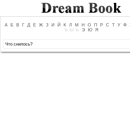
А
Б
В
Г
Д
Е
Ж
З
И
Й
К
Л
М
Н
О
П
Р
С
Т
У
Ф
Ъ
Ы
Ь
Э
Ю
Я