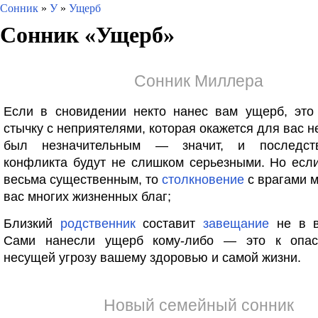
Сонник
»
У
»
Ущерб
Сонник «
Ущерб
»
Сонник Миллера
Если в сновидении некто нанес вам ущерб, это
стычку с неприятелями, которая окажется для вас н
был незначительным — значит, и последст
конфликта будут не слишком серьезными. Но есл
весьма существенным, то
столкновение
с врагами 
вас многих жизненных благ;
Близкий
родственник
составит
завещание
не в в
Сами нанесли ущерб кому-либо — это к опас
несущей угрозу вашему здоровью и самой жизни.
Новый семейный сонник