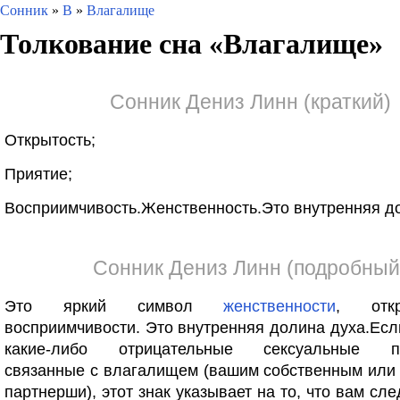
Сонник
»
В
»
Влагалище
Толкование сна «
Влагалище
»
Сонник Дениз Линн (краткий)
Открытость;
Приятие;
Восприимчивость.Женственность.Это внутренняя д
Сонник Дениз Линн (подробный
Это яркий символ
женственности
, отк
восприимчивости. Это внутренняя долина духа.Есл
какие-либо отрицательные сексуальные пе
связанные с влагалищем (вашим собственным или
партнерши), этот знак указывает на то, что вам сл