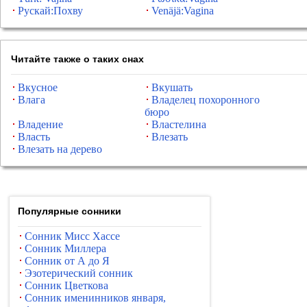
Рускай:Похву
Venäjä:Vagina
Читайте также о таких снах
Вкусное
Вкушать
Влага
Владелец похоронного
бюро
Владение
Властелина
Власть
Влезать
Влезать на дерево
Популярные сонники
Сонник Мисс Хассе
Сонник Миллера
Сонник от А до Я
Эзотерический сонник
Сонник Цветкова
Сонник именинников января,