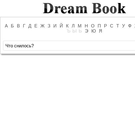
А
Б
В
Г
Д
Е
Ж
З
И
Й
К
Л
М
Н
О
П
Р
С
Т
У
Ф
Ъ
Ы
Ь
Э
Ю
Я