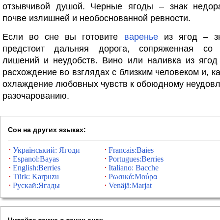
отзывчивой душой. Черные ягоды – знак недор
почве излишней и необоснованной ревности.
Если во сне вы готовите
варенье
из ягод – зн
предстоит дальняя дорога, сопряженная со 
лишений и неудобств. Вино или наливка из ягод
расхождение во взглядах с близким человеком и, к
охлаждение любовных чувств к обоюдному неудов
разочарованию.
Сон на других языках:
Український: Ягоди
Francais:Baies
Espanol:Bayas
Portugues:Berries
English:Berries
Italiano: Bacche
Türk: Karpuzu
Ρωσικά:Μούρα
Рускай:Ягады
Venäjä:Marjat