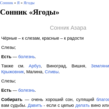
Сонник
»
Я
»
Ягоды
Сонник «
Ягоды
»
Сонник Азара
Чёрные – к слезам, красные – к радости
Слезы;
Есть
—
болезнь
.
Также см.
Арбуз
, Виноград, Вишня,
Земляни
Крыжовник
, Малина,
Сливы
.
Слезы;
Есть
—
болезнь
.
Собирать
— очень хороший сон, сулящий
благо
вам судьбы.
Давить
- если с целью
делать
вино ил