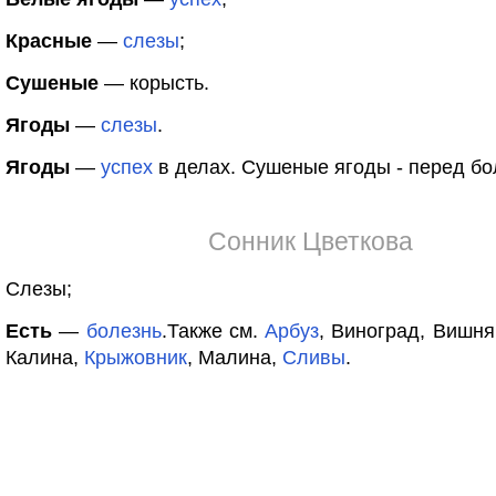
Красные
—
слезы
;
Сушеные
— корысть.
Ягоды
—
слезы
.
Ягоды
—
успех
в делах. Сушеные ягоды - перед бо
Сонник Цветкова
Слезы;
Есть
—
болезнь
.Также см.
Арбуз
, Виноград, Вишн
Калина,
Крыжовник
, Малина,
Сливы
.