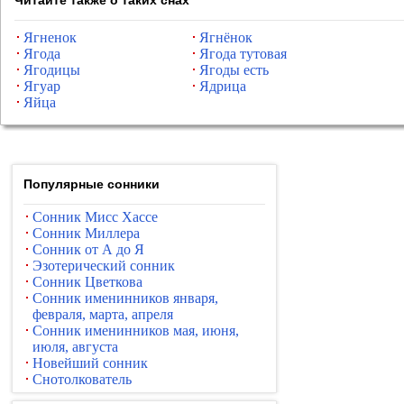
Читайте также о таких снах
Ягненок
Ягнёнок
Ягода
Ягода тутовая
Ягодицы
Ягоды есть
Ягуар
Ядрица
Яйца
Популярные сонники
Сонник Мисс Хассе
Сонник Миллера
Сонник от А до Я
Эзотерический сонник
Сонник Цветкова
Сонник именинников января,
февраля, марта, апреля
Сонник именинников мая, июня,
июля, августа
Новейший сонник
Снотолкователь