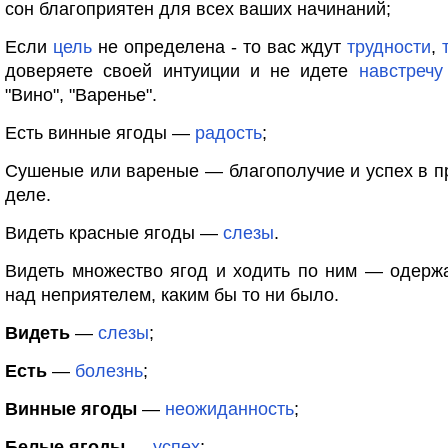
сон благоприятен для всех ваших начинаний;
Если
цель
не определена - то вас ждут
трудности
,
доверяете своей интуиции и не идете
навстречу
"Вино", "Варенье".
Есть винные ягоды —
радость
;
Сушеные или вареные — благополучие и успех в 
деле.
Видеть красные ягоды —
слезы
.
Видеть множество ягод и ходить по ним — одерж
над неприятелем, каким бы то ни было.
Видеть
—
слезы
;
Есть
—
болезнь
;
Винные ягоды
—
неожиданность
;
Белые ягоды
—
успех
;