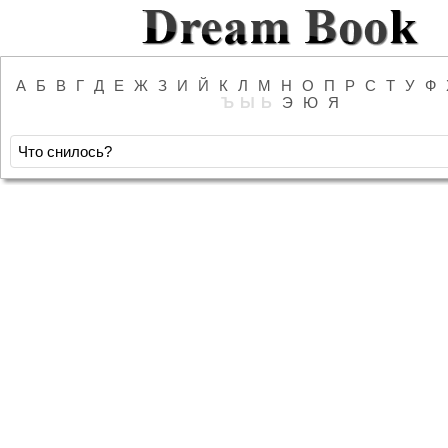
А
Б
В
Г
Д
Е
Ж
З
И
Й
К
Л
М
Н
О
П
Р
С
Т
У
Ф
Ъ
Ы
Ь
Э
Ю
Я