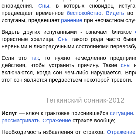
сновидения.
Сны
, в которых сновидец испуга
предвещает временное
беспокойство
.
Видеть
во 
испуганы, предвещает
ранение
при несчастном слу
Видеть других испуганными - означает близкое
горестные зрелища.
Сны
такого рода часто быв
нервными и лихорадочными состояниями перевозб
Если это
так
, то нужно немедленно предприня
действия, чтобы устранить причину. Такие
сны
и
включаются, когда сон чем-либо нарушается. Впр
этот сон является предвестьем некоторой тревоги.
Теткинский сонник-2012
Испуг
— ключ к трактовке приснившейся
ситуации
.
рассматривать
.
Отражение
страхов вообще;
Необходимость избавления от страхов.
Отражение