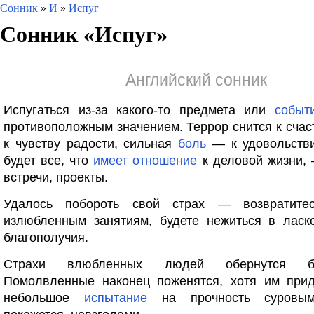
Сонник
»
И
»
Испуг
Сонник «
Испуг
»
Английский сонник
Испугаться из-за какого-то предмета или
событ
противоположным значением. Террор снится к счас
к чувству радости, сильная
боль
— к удовольств
будет все, что
имеет
отношение
к деловой жизни, 
встречи, проекты.
Удалось побороть свой страх — возвратите
излюбленным занятиям, будете нежиться в ласк
благополучия.
Страхи влюбленных людей обернутся бла
Помолвленные наконец поженятся, хотя им прид
небольшое
испытание
на прочность суровым