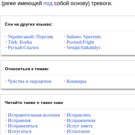
(реже имеющей
под
собой основу) тревоги.
Сон на других языках:
Український: Переляк
Italiano: Spavento
Türk: Korku
Ρωσικά:Fright
Рускай:Спалох
Venäjä:Säikähdys
Относиться к темам:
Чувства и ощущения
Кошмары
Читайте также о таких снах
Исправительная колония
Исправлять
Исправник
Испражнения
Испражняться
Испуг иметь
Испугаться
Испытание