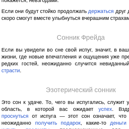
покажется, невзгодами.
Если они будут стойко продолжать
держаться
друг 
скоро смогут вместе улыбнуться вчерашним страхам
Сонник Фрейда
Если вы увидели во сне свой испуг, значит, в ва
жизни, где новые впечатления и ощущения уже пр
редких гостей, неожиданно случится невиданн
страсти
.
Эзотерический сонник
Это сон к удаче. То, чего вы испугались, служит 
область, в которой вас ожидает
успех
. Взд
проснуться
от испуга — этот сон означает, что
неожиданно
получить
подарок
, какие-то
деньги