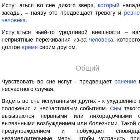
Испуг аться во сне дикого зверя,
который
нападе
засады, – наяву это предвещает тревогу и
ревно
человека
.
Испугаться чьей-то уродливой внешности – ва
неприятные переживания из-за
человека
, которог
долгое
время
своим другом.
Общий
Чувствовать во сне испуг - предвещает
ранение
в
несчастного случая.
Видеть во сне испуганными других - к ухудшению
положения и несчастливым событиям.
Сны
такого
вызываются нервными или лихорадочными со
вызванными возбуждением или болезнями. Такой 
предупреждением и побуждает сновидц
незамедлительные меры, чтобы устранить при