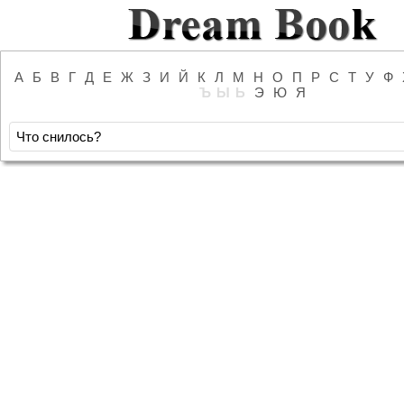
А
Б
В
Г
Д
Е
Ж
З
И
Й
К
Л
М
Н
О
П
Р
С
Т
У
Ф
Ъ
Ы
Ь
Э
Ю
Я