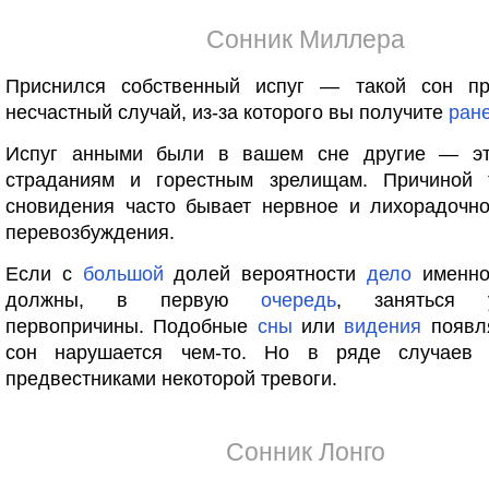
Сонник Миллера
Приснился собственный испуг — такой сон пр
несчастный случай, из-за которого вы получите
ран
Испуг анными были в вашем сне другие — эт
страданиям и горестным зрелищам. Причиной 
сновидения часто бывает нервное и лихорадочно
перевозбуждения.
Если с
большой
долей вероятности
дело
именно
должны, в первую
очередь
, заняться у
первопричины. Подобные
сны
или
видения
появля
сон нарушается чем-то. Но в ряде случаев 
предвестниками некоторой тревоги.
Сонник Лонго