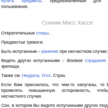
купить
предметы
, предназначенные для д
пользования.
Сонник Мисс Хассе
Отвратительные
споры
.
Предвестье тревоги;
Быть испуганным –
ранение
при несчастном случае;
Видеть других испуганными – близкое
страдание
зрелища.
Также см.
Неудача
,
Угол
, Страх.
Если Вам приснилось, что чем-то напуганы, то 
проявлять повышенную осторожность, чт
несчастного случая.
Сон, в котором Вы видите испуганными других люде