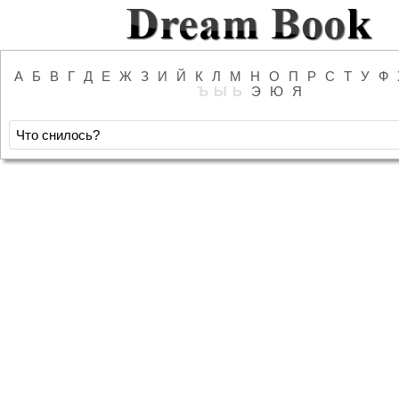
А
Б
В
Г
Д
Е
Ж
З
И
Й
К
Л
М
Н
О
П
Р
С
Т
У
Ф
Ъ
Ы
Ь
Э
Ю
Я