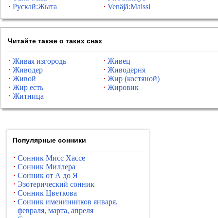
Рускай:Жыта
Venäjä:Maissi
Читайте также о таких снах
Живая изгородь
Живец
Живодер
Живодерня
Живой
Жир (костяной)
Жир есть
Жировик
Житница
Популярные сонники
Сонник Мисс Хассе
Сонник Миллера
Сонник от А до Я
Эзотерический сонник
Сонник Цветкова
Сонник именинников января,
февраля, марта, апреля