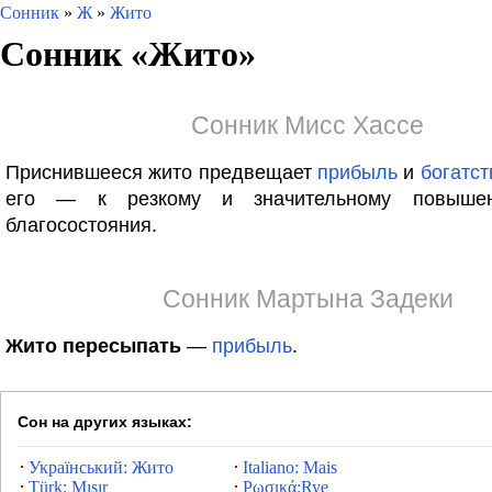
Сонник
»
Ж
»
Жито
Сонник «
Жито
»
Сонник Мисс Хассе
Приснившееся жито предвещает
прибыль
и
богатст
его — к резкому и значительному повыше
благосостояния.
Сонник Мартына Задеки
Жито пересыпать
—
прибыль
.
Сон на других языках:
Український: Жито
Italiano: Mais
Türk: Mısır
Ρωσικά:Rye