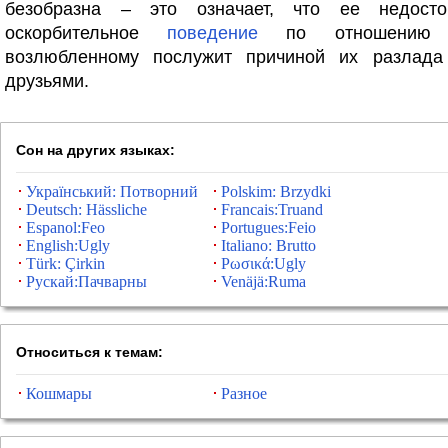
безобразна – это означает, что ее недосто
оскорбительное
поведение
по отношению 
возлюбленному послужит причиной их разла
друзьями.
Сон на других языках:
Український: Потворний
Polskim: Brzydki
Deutsch: Hässliche
Francais:Truand
Espanol:Feo
Portugues:Feio
English:Ugly
Italiano: Brutto
Türk: Çirkin
Ρωσικά:Ugly
Рускай:Пачварны
Venäjä:Ruma
Относиться к темам:
Кошмары
Разное