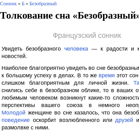
Сонник
»
Б
»
Безобразный
Толкование сна «
Безобразный
Французский сонник
Увидеть безобразного
человека
— к радости и к
новостей.
Наиболее благоприятно увидеть во сне безобразны
к большому успеху в делах. В то же
время
этот сон
слишком благоприятным для личной жизни.
Т
снились себе в безобразном облике, то в ваших 
любимым человеком возникнут какие-то сложност
перспективы вашего союза в немного неопр
Молодой
женщине во сне казалось, что она безо
поведение
оскорбит возлюбленного или
друзей
и
размолвке с ними.