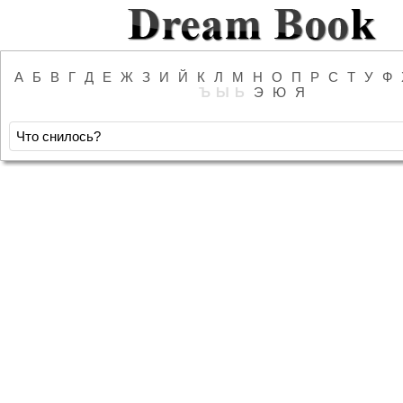
А
Б
В
Г
Д
Е
Ж
З
И
Й
К
Л
М
Н
О
П
Р
С
Т
У
Ф
Ъ
Ы
Ь
Э
Ю
Я