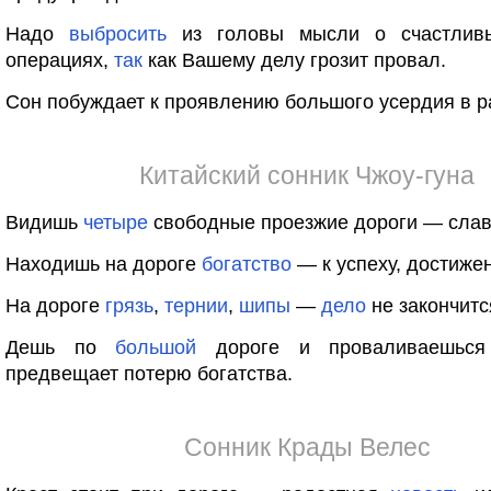
Надо
выбросить
из головы мысли о счастлив
операциях,
так
как Вашему делу грозит провал.
Сон побуждает к проявлению большого усердия в р
Китайский сонник Чжоу-гуна
Видишь
четыре
свободные проезжие дороги — сла
Находишь на дороге
богатство
— к успеху, достиже
На дороге
грязь
,
тернии
,
шипы
—
дело
не закончитс
Дешь по
большой
дороге и проваливаешьс
предвещает потерю богатства.
Сонник Крады Велес