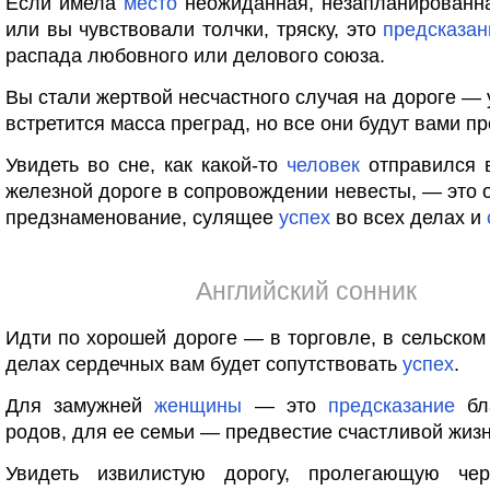
Если имела
место
неожиданная, незапланирован
или вы чувствовали толчки, тряску, это
предсказан
распада любовного или делового союза.
Вы стали жертвой несчастного случая на дороге — 
встретится масса преград, но все они будут вами п
Увидеть во сне, как какой-то
человек
отправился в
железной дороге в сопровождении невесты, — это 
предзнаменование, сулящее
успех
во всех делах и
Английский сонник
Идти по хорошей дороге — в торговле, в сельском 
делах сердечных вам будет сопутствовать
успех
.
Для замужней
женщины
— это
предсказание
бла
родов, для ее семьи — предвестие счастливой жизн
Увидеть извилистую дорогу, пролегающую че