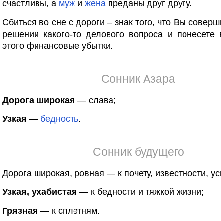
счастливы, а
муж
и
жена
преданы друг другу.
Сбиться во сне с дороги – знак того, что Вы совер
решении какого-то делового вопроса и понесете 
этого финансовые убытки.
Сонник Азара
Дорога широкая
— слава;
Узкая
—
бедность
.
Сонник будущего
Дорога широкая, ровная — к почету, известности, ус
Узкая, ухабистая
— к бедности и тяжкой жизни;
Грязная
— к сплетням.