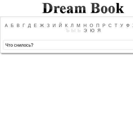
А
Б
В
Г
Д
Е
Ж
З
И
Й
К
Л
М
Н
О
П
Р
С
Т
У
Ф
Ъ
Ы
Ь
Э
Ю
Я