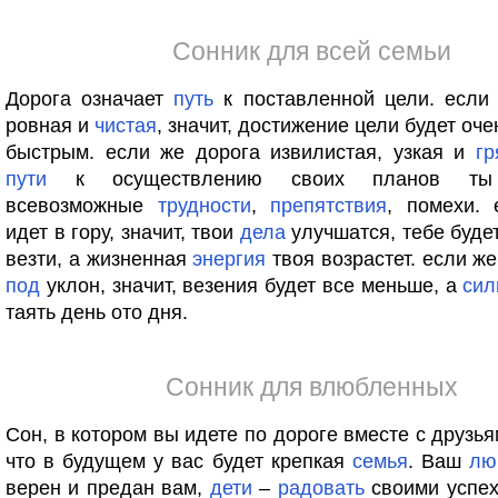
Сонник для всей семьи
Дорога означает
путь
к поставленной цели. если 
ровная и
чистая
, значит, достижение цели будет оч
быстрым. если же дорога извилистая, узкая и
гр
пути
к осуществлению своих планов ты 
всевозможные
трудности
,
препятствия
, помехи. 
идет в гору, значит, твои
дела
улучшатся, тебе буде
везти, а жизненная
энергия
твоя возрастет. если же
под
уклон, значит, везения будет все меньше, а
си
таять день ото дня.
Сонник для влюбленных
Сон, в котором вы идете по дороге вместе с друзья
что в будущем у вас будет крепкая
семья
. Ваш
лю
верен и предан вам,
дети
–
радовать
своими успе