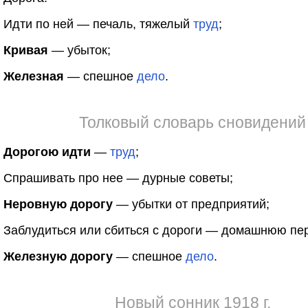
Идти по ней — печаль, тяжелый
труд
;
Кривая
— убыток;
Железная
— спешное
дело
.
Толковый словарь сновидений
Дорогою идти
—
труд
;
Спрашивать про нее — дурные советы;
Неровную дорогу
— убытки от предприятий;
Заблудиться или сбиться с дороги — домашнюю пе
Железную дорогу
— спешное
дело
.
Новый сонник 1918 г.