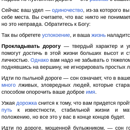
Сейчас ваш удел —
одиночество
, из-за которого в
себе места. Вы считаете, что вас никто не понимае
но это неправда. Обратитесь к Богу:
Так вы обретете
успокоение
, и ваша
жизнь
наладитс
Прокладывать дорогу
— твердый характер и 
помогут достичь в этой жизни больших высот и с
личностью.
Однако
вам надо не забывать о тяжело
поднявшись на вершину, не игнорировать простых 
Идти по пыльной дороге — сон означает, что в ваш
много
лживых, зловредных людей, которые стар
способом опорочить ваше доброе
имя
.
Узкая
дорожка
снится к тому, что вам придется прой
путь
к известности, стабильной жизни и мат
положению, но все это у вас в конце концов будет.
Идти по дороге, мощенной булыжником, — сон го