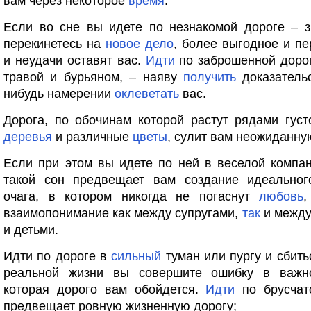
вам через некоторое
время
.
Если во сне вы идете по незнакомой дороге – з
перекинетесь на
новое
дело
, более выгодное и пе
и неудачи оставят вас.
Идти
по заброшенной дорог
травой и бурьяном, – наяву
получить
доказательс
нибудь намерении
оклеветать
вас.
Дорога, по обочинам которой растут рядами гус
деревья
и различные
цветы
, сулит вам неожиданную
Если при этом вы идете по ней в веселой комп
такой сон предвещает вам создание идеальног
очага, в котором никогда не погаснут
любовь
взаимопонимание как между супругами,
так
и между
и детьми.
Идти по дороге в
сильный
туман или пургу и сбить
реальной жизни вы совершите ошибку в важн
которая дорого вам обойдется.
Идти
по брусчат
предвещает ровную жизненную дорогу;