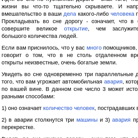
жизни вы что-то тщательно скрываете. И нап
вмешательство в ваши
дела
какого-либо
человека
п
Прокладывать во сне дорогу - означает, что в
совершите великое
открытие
, чем заслужит
большого количества людей.
Если вам приснилось, что у вас
много
помощников, 
говорит о том, что в не столь отдаленном вр
открыты неизвестные, очень богатые земли.
Увидеть во сне одновременно три параллельные д
того, что вам угрожает автомобильная
авария
, кот
по вашей вине. В данном сне число 3 может ист
разными способами:
1) оно означает
количество
человек
, пострадавших 
2) в аварии столкнутся три
машины
и 3)
авария
пр
перекрестке.