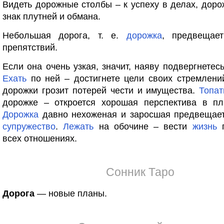
Видеть дорожные столбы – к успеху в делах, доро
знак плутней и обмана.
Небольшая дорога, т. е.
дорожка
, предвеща
препятствий.
Если она очень узкая, значит, наяву подвергнетес
Ехать
по ней – достигнете цели своих стремлени
дорожки грозит потерей чести и имущества.
Топат
дорожке – откроется хорошая перспектива в пл
Дорожка
давно нехоженая и заросшая предвещает
супружество
.
Лежать
на обочине – вести
жизнь
п
всех отношениях.
Сонник Таро
Дорога
— новые планы.