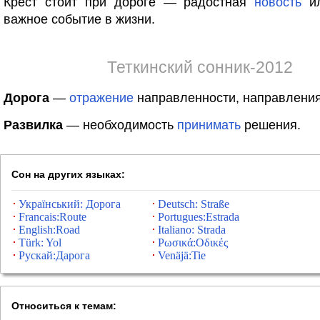
Крест стоит при дороге — радостная
новость
ил
важное событие в жизни.
Теткинский сонник-2012
Дорога
—
отражение
направленности, направления
Развилка
— необходимость
принимать
решения.
Сон на других языках:
Український: Дорога
Deutsch: Straße
Francais:Route
Portugues:Estrada
English:Road
Italiano: Strada
Türk: Yol
Ρωσικά:Οδικές
Рускай:Дарога
Venäjä:Tie
Относиться к темам: