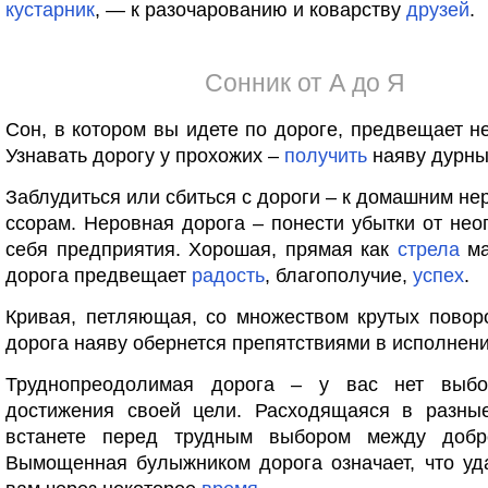
кустарник
, — к разочарованию и коварству
друзей
.
Сонник от А до Я
Сон, в котором вы идете по дороге, предвещает н
Узнавать дорогу у прохожих –
получить
наяву дурны
Заблудиться или сбиться с дороги – к домашним не
ссорам. Неровная дорога – понести убытки от не
себя предприятия. Хорошая, прямая как
стрела
ма
дорога предвещает
радость
, благополучие,
успех
.
Кривая, петляющая, со множеством крутых повор
дорога наяву обернется препятствиями в исполнени
Труднопреодолимая дорога – у вас нет выбо
достижения своей цели. Расходящаяся в разны
встанете перед трудным выбором между до
Вымощенная булыжником дорога означает, что уд