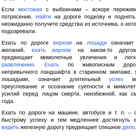
Если
мостовая
с выбоинами – вскоре пережив
потрясение.
Найти
на дороге подкову и поднять
неожиданно получите средства из источника, о кот
подозревали.
Ехать по дороге
верхом
на
лошади
означает 
желаний,
ехать
верхом
на каком-то другом
предвещает мимолетные увлечения и легк
развлечения
.
Ехать
по живописным дорог
непривычного ландшафта в старинном экипаже, 
лошадьми, означает длительный
успех
мат
преуспевание и осознание суетности и мимолет
усилий перед лицом смерти, неизбежной, как с
года.
Ехать по дороге на машине, автобусе и т. п. – 
быстрому успеху и тем медленнее достигнуть 
видеть
железную дорогу предвещает спешное
дело