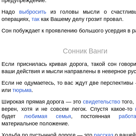
предупреждение:
Надо
выбросить
из головы мысли о счастлив
операциях,
так
как Вашему делу грозит провал.
Сон побуждает к проявлению большого усердия в р
Сонник Ванги
Если приснилась кривая дорога, такой сон говори
ваши действия и мысли направлены в неверное рус
Если не одумаетесь, то вас ждут две перспектив
или
тюрьма
.
Широкая прямая дорога — это
свидетельство
того,
верен, хотя и не совсем легок. Спустя какое-то
будет
любимая
семья
, постоянная
работ
материальное положение.
Ходьба по пустынной дороге — это
рассказ
о вашей