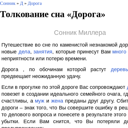
Сонник
»
Д
»
Дорога
Толкование сна «
Дорога
»
Сонник Миллера
Путешествие во сне по каменистой незнакомой дор
новые
дела
,
занятия
, которые принесут Вам
много
неприятности или потерю времени.
Дорога , по обочинам которой растут
деревь
предвещает неожиданную удачу.
Если в прогулке по этой дороге Вас сопровождают
повезет в создании идеального семейного очага, г
счастливы, а
муж
и
жена
преданы друг другу. Сбит
дороги – знак того, что Вы совершите ошибку в реш
то делового вопроса и понесете в результате этог
убытки. Если Вам снится, что Вы потеряли д