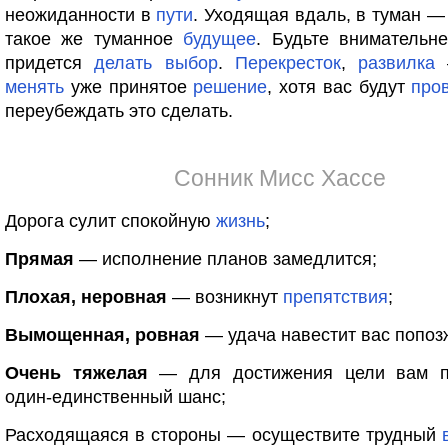
неожиданности в
пути
. Уходящая вдаль, в туман —
такое же туманное
будущее
. Будьте внимательнее
придется
делать
выбор
.
Перекресток
,
развилка
—
менять
уже принятое
решение
, хотя вас будут
про
переубеждать это сделать.
Сонник Мисс Хассе
Дорога сулит спокойную
жизнь
;
Прямая
— исполнение планов замедлится;
Плохая, неровная
— возникнут
препятствия
;
Вымощенная, ровная
— удача навестит вас попоз
Очень тяжелая
— для достижения цели вам пр
один-единственный шанс;
Расходящаяся в стороны — осуществите трудный