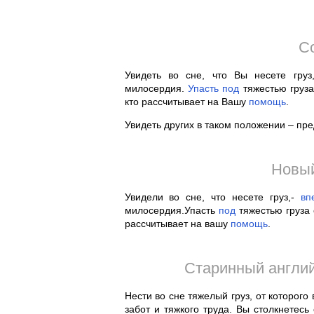
С
Увидеть во сне, что Вы несете гру
милосердия.
Упасть
под
тяжестью груза
кто рассчитывает на Вашу
помощь
.
Увидеть других в таком положении – пр
Новый
Увидели во сне, что несете груз,-
вп
милосердия.Упасть
под
тяжестью груза 
рассчитывает на вашу
помощь
.
Старинный англий
Нести во сне тяжелый груз, от которог
забот и тяжкого труда. Вы столкнетес