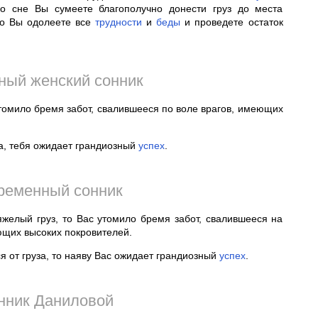
о сне Вы сумеете благополучно донести груз до места
что Вы одолеете все
трудности
и
беды
и проведете остаток
ный женский сонник
утомило бремя забот, свалившееся по воле врагов, имеющих
за, тебя ожидает грандиозный
успех
.
ременный сонник
яжелый груз, то Вас утомило бремя забот, свалившееся на
ющих высоких покровителей.
я от груза, то наяву Вас ожидает грандиозный
успех
.
нник Даниловой