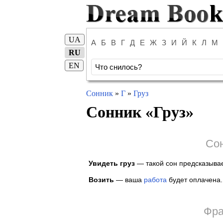
UA
А
Б
В
Г
Д
Е
Ж
З
И
Й
К
Л
М
RU
EN
Сонник
»
Г
»
Груз
Сонник «
Груз
»
Сон
Увидеть груз
— такой сон предсказывае
Возить
— ваша
работа
будет оплачена.
Фра