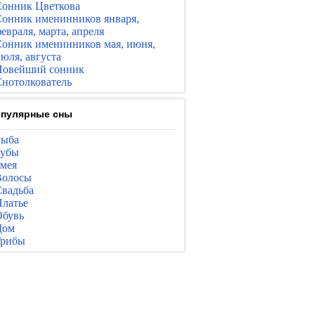
онник Цветкова
онник именинников января,
евраля, марта, апреля
онник именинников мая, июня,
юля, августа
Новейший сонник
нотолкователь
пулярные сны
Рыба
Зубы
мея
Волосы
вадьба
латье
бувь
Дом
Грибы