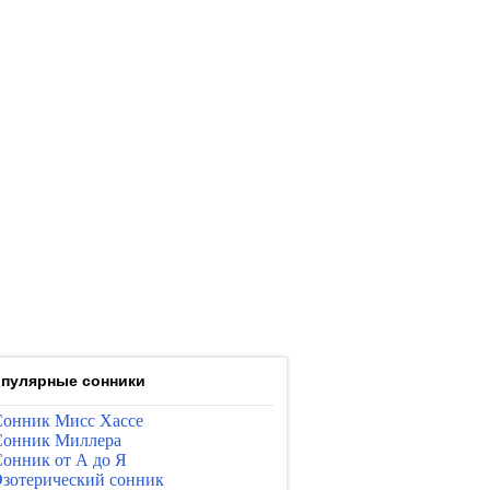
пулярные сонники
онник Мисс Хассе
онник Миллера
онник от А до Я
зотерический сонник