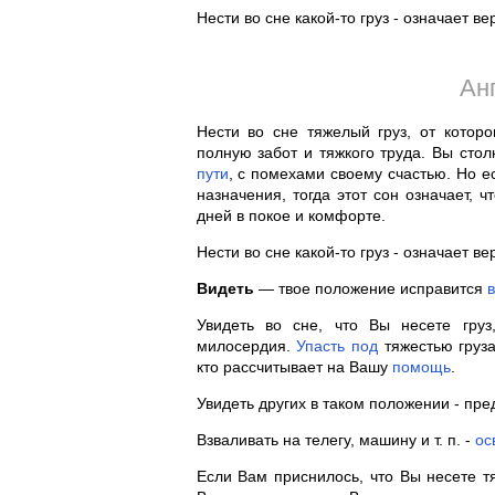
Нести во сне какой-то груз - означает ве
Ан
Нести во сне тяжелый груз, от кото
полную забот и тяжкого труда. Вы сто
пути
, с помехами своему счастью. Но е
назначения, тогда этот сон означает, 
дней в покое и комфорте.
Нести во сне какой-то груз - означает ве
Видеть
— твое положение исправится
в
Увидеть во сне, что Вы несете гру
милосердия.
Упасть
под
тяжестью груза
кто рассчитывает на Вашу
помощь
.
Увидеть других в таком положении - пре
Взваливать на телегу, машину и т. п. -
ос
Если Вам приснилось, что Вы несете т