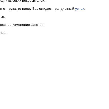
ющих высоких покровителей.
я от груза, то наяву Вас ожидает грандиозный
успех
.
ся;
пешное изменение занятий;
ние.