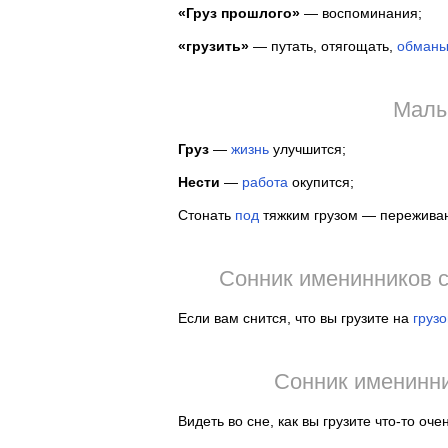
«Груз прошлого»
— воспоминания;
«грузить»
— путать, отягощать,
обманы
Малы
Груз
—
жизнь
улучшится;
Нести
—
работа
окупится;
Стонать
под
тяжким грузом — пережива
Сонник именинников с
Если вам снится, что вы грузите на
грузо
Сонник именинни
Видеть во сне, как вы грузите что-то оч