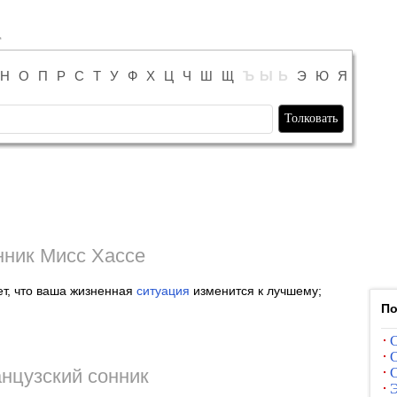
Н
О
П
Р
С
Т
У
Ф
Х
Ц
Ч
Ш
Щ
Ъ
Ы
Ь
Э
Ю
Я
ник Мисс Хассе
т, что ваша жизненная
ситуация
изменится к лучшему;
По
С
С
нцузский сонник
С
Э