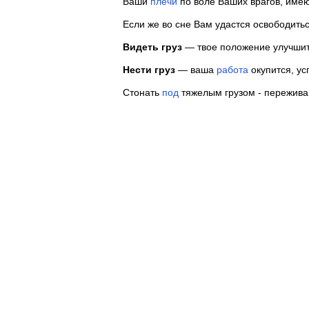
Ваши
плечи
по воле Ваших врагов, име
Если же во сне Вам удастся освободитьс
Видеть груз
— твое положение улучшит
Нести груз
— ваша
работа
окупится, ус
Стонать
под
тяжелым грузом - пережива