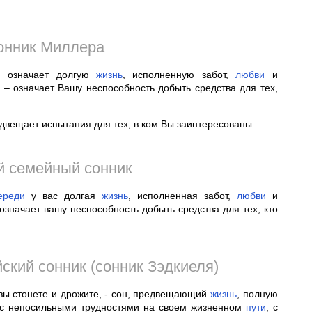
онник Миллера
з, означает долгую
жизнь
, исполненную забот,
любви
и
 – означает Вашу неспособность добыть средства для тех,
едвещает испытания для тех, в ком Вы заинтересованы.
 семейный сонник
ереди
у вас долгая
жизнь
, исполненная забот,
любви
и
означает вашу неспособность добыть средства для тех, кто
ский сонник (сонник Зэдкиеля)
о вы стонете и дрожите, - сон, предвещающий
жизнь
, полную
ь с непосильными трудностями на своем жизненном
пути
, с