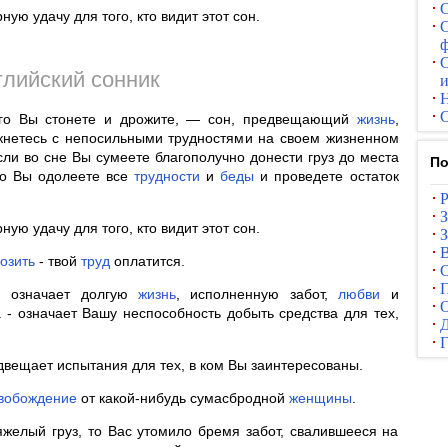
С
рную удачу для того, кто видит этот сон.
С
ф
С
глийский сонник
и
С
рого Вы стонете и дрожите, — сон, предвещающий
жизнь
,
лкнетесь с непосильными трудностями на своем жизненном
сли во сне Вы сумеете благополучно донести груз до места
По
что Вы одолеете все
трудности
и
беды
и проведете остаток
рную удачу для того, кто видит этот сон.
З
озить
- твой
труд
оплатится.
С
П
з, означает долгую
жизнь
, исполненную забот,
любви
и
О
 - означает Вашу неспособность добыть средства для тех,
двещает испытания для тех, в ком Вы заинтересованы.
вобождение
от какой-нибудь сумасбродной
женщины
.
яжелый груз, то Вас утомило бремя забот, свалившееся на