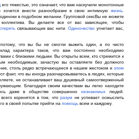
д
его тяжестью, это означает, что вам наскучили монотонные
 хочется внести разнообразие в свою интимную
жизнь
.
 одиноки в подобном желании. Групповой сексВы не можете
 коллектива. Вы делаете все от вас зависящее, чтобы
отерять
связывающие вас нити.
Одиночество
угнетает вас,
потому, что вы бы не смогли выжить один, а по чисто
склад характера таков, что вам постоянно необходимо
ами с близкими людьми. Вы открыты всем, кто стремится к
ым необходимым, зачастую вы оставляете без должного
ние, столь редко встречающееся в нашем жестоком и
злом
от факт, что вы иногда разочаровываетесь в людях, которые
деляете, не останавливает ваш душевный самоотверженный
ужающим. Благодаря своим качествам вы легко находите
есь даже в обществе совершенно
незнакомых
людей.
всего коренятся в том, что
разум
не успевает осмыслить
го в своей попытке прийти на
помощь
всем и каждому.