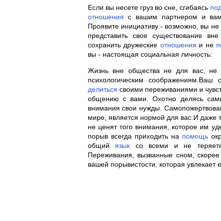
Если вы несете груз во сне, сгибаясь
по
отношения
с вашим партнером и вам
Проявите инициативу - возможно, вы не
представить свое существование вне
сохранить дружеские
отношения
и не
п
вы - настоящая социальная личность:
Жизнь вне общества не для вас, не 
психологическим соображениям.Ваш 
делиться
своими переживаниями и чувств
общению с вами. Охотно делясь сам
внимания свои нужды. Самопожертвова
мире, является нормой для вас.И даже т
не ценят того внимания, которое им у
порыв всегда приходить на
помощь
окр
общий
язык
со всеми и не теряет
Переживания, вызванные сном, скорее 
вашей порывистости, которая увлекает е