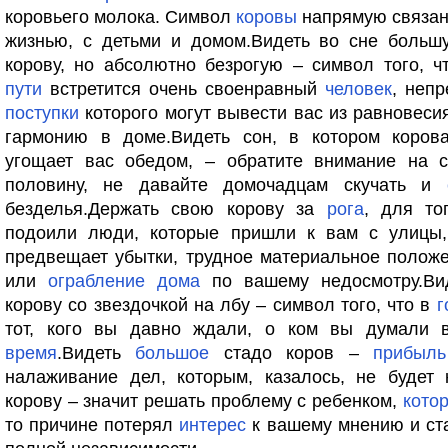
коровьего молока. Символ
коровы
напрямую связан
жизнью, с детьми и домом.Видеть во сне больш
корову, но абсолютно безрогую – символ того, 
пути
встретится очень своенравный
человек
, неп
поступки
которого могут вывести вас из равновеси
гармонию в доме.Видеть сон, в котором коров
угощает вас обедом, – обратите внимание на 
половину, не давайте домочадцам скучать и
безделья.Держать свою корову за
рога
, для то
подоили люди, которые пришли к вам с улицы,
предвещает убытки, трудное материальное полож
или
ограбление
дома
по вашему недосмотру.Ви
корову со звездочкой на лбу – символ того, что в
г
тот, кого вы давно ждали, о ком вы думали 
время
.Видеть
большое
стадо коров –
прибыль
налаживание дел, которым, казалось, не будет 
корову – значит решать проблему с ребенком,
кото
то причине потерял
интерес
к вашему мнению и с