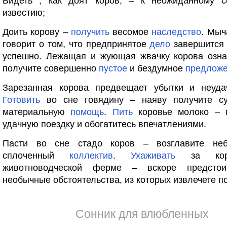
Видеть , как доят коров, – к неожиданному 
известию;
Доить корову –
получить
весомое
наследство
. Мыч
говорит о том, что предпринятое
дело
завершится 
успешно. Лежащая и жующая жвачку корова означ
получите совершенно
пустое
и бездумное
предлож
Зарезанная корова предвещает убытки и неуда
Готовить
во сне говядину – наяву получите с
материальную
помощь
.
Пить
коровье молоко – 
удачную поездку и обогатитесь впечатлениями.
Пасти во сне стадо коров – возглавите неб
сплоченный
коллектив
.
Ухаживать
за кор
животноводческой ферме – вскоре предстои
необычные обстоятельства, из которых извлечете по
Сонник для влюбленных