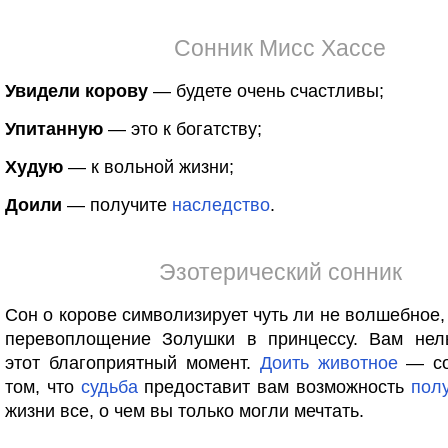
Сонник Мисс Хассе
Увидели корову
— будете очень счастливы;
Упитанную
— это к богатству;
Худую
— к вольной жизни;
Доили
— получите
наследство
.
Эзотерический сонник
Сон о корове символизирует чуть ли не волшебное,
перевоплощение Золушки в принцессу. Вам нель
этот благоприятный момент.
Доить
животное
— со
том, что
судьба
предоставит вам возможность
пол
жизни все, о чем вы только могли мечтать.