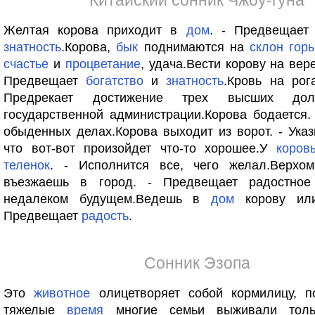
Китайский сонник Чжоу-гуна
Желтая корова приходит в
дом
. - Предвещае
знатность
.Корова,
бык
поднимаются на
склон
гор
счастье
и
процветание
, удача.Вести корову на вере
Предвещает
богатство
и
знатность
.Кровь на рог
Предрекает достижение трех высших дол
государственной администрации.Корова бодается.
обыденных делах.Корова выходит из ворот. - Указ
что вот-вот произойдет что-то хорошее.У
коров
теленок
. - Исполнится все, чего желал.Верхо
въезжаешь в город. - Предвещает радостное
недалеком будущем.Ведешь в
дом
корову или
Предвещает
радость
.
Сонник Эзопа
Это
животное
олицетворяет собой кормилицу, п
тяжелые
время
многие семьи выживали тол