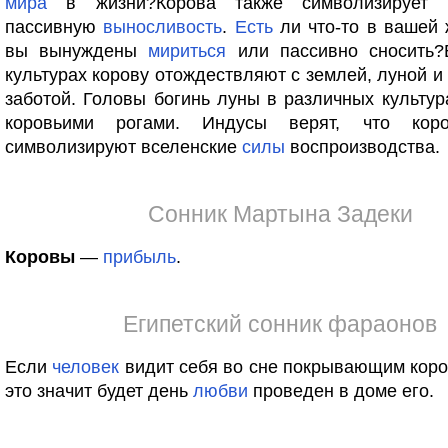
мира
в жизни?Корова также символизирует
пассивную
выносливость
.
Есть
ли что-то в вашей 
вы вынуждены
мириться
или пассивно сносить?
культурах корову отождествляют с землей, луной и
заботой. Головы богинь луны в различных культу
коровьими рогами. Индусы верят, что к
символизируют вселенские
силы
воспроизводства.
Сонник Мартына Задеки
Коровы
—
прибыль
.
Египетский сонник фараонов
Если
человек
видит себя во сне покрывающим коров
это значит будет день
любви
проведен в доме его.