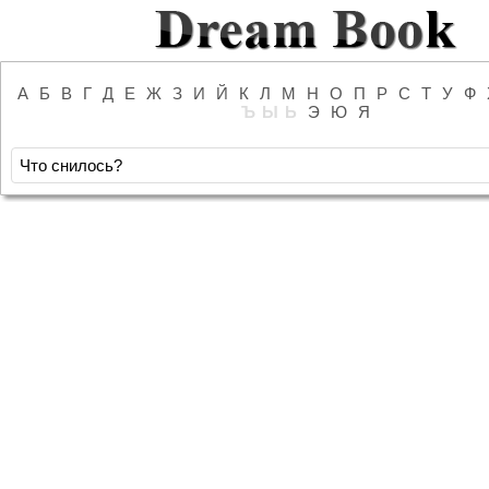
А
Б
В
Г
Д
Е
Ж
З
И
Й
К
Л
М
Н
О
П
Р
С
Т
У
Ф
Ъ
Ы
Ь
Э
Ю
Я