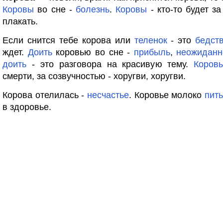
Коровы
во сне -
болезнь
.
Коровы
- кто-то будет за
плакать.
Если снится тебе корова или
теленок
- это
бедст
ждет.
Доить
коровью во сне -
прибыль
,
неожиданн
доить
- это разговора на красивую тему.
Коров
смерти, за созвучностью - хоругви, хоругви.
Корова отелилась -
несчастье
. Коровье молоко
пить
в здоровье.