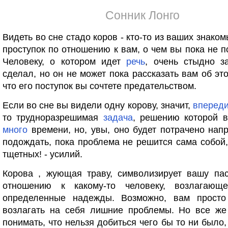
Сонник Лонго
Видеть во сне стадо коров - кто-то из ваших знако
проступок по отношению к вам, о чем вы пока не п
Человеку, о котором идет
речь
, очень стыдно з
сделал, но он не может пока рассказать вам об это
что его поступок вы сочтете предательством.
Если во сне вы видели одну корову, значит,
вперед
то трудноразрешимая
задача
, решению которой в
много
времени, но, увы, оно будет потрачено нап
подождать, пока проблема не решится сама собой,
тщетных! - усилий.
Корова , жующая траву, символизирует вашу пас
отношению к какому-то человеку, возлагающ
определенные надежды. Возможно, вам просто
возлагать на себя лишние проблемы. Но все ж
понимать, что нельзя добиться чего бы то ни было,