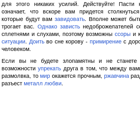
для этого никаких усилий. Действуйте! Пасти 
означает, что вскоре вам придется столкнутьс
которые будут вам
завидовать
. Вполне может быть
трогает вас.
Однако
зависть
недоброжелателей с
сплетнями и слухами, поэтому возможны
ссоры
и 
ситуации
.
Доить
во сне корову -
примирение
с доро
человеком.
Если вы не будете злопамятны и не станете
возможности
упрекать
друга в том, что между ва
размолвка, то
мир
окажется прочным,
ржавчина
раз
разъест
металл
любви
.