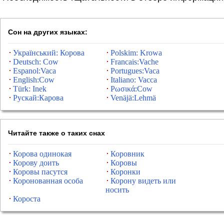
Сон на других языках:
Український: Корова
Polskim: Krowa
Deutsch: Cow
Francais:Vache
Espanol:Vaca
Portugues:Vaca
English:Cow
Italiano: Vacca
Türk: Inek
Ρωσικά:Cow
Рускай:Карова
Venäjä:Lehmä
Читайте также о таких снах
Корова одинокая
Коровник
Корову доить
Коровы
Коровы пасутся
Коронки
Коронованная особа
Корону видеть или
носить
Короста