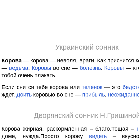
Украинский сонник
Корова
— корова — неволя, враги. Как приснится ко
—
ведьма
.
Коровы
во сне —
болезнь
.
Коровы
— кто
тобой очень плакать.
Если снится тебе корова или
теленок
— это
бедст
ждет.
Доить
коровью во сне —
прибыль
,
неожиданно
Дворянский сонник Н.Гришино
Корова жирная, раскормленная – благо.Тощая –
доме, нужда.Просто корову
видеть
– вкусно