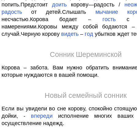
попить.Предстоит
доить
корову—радость /
неож
радость
от детей.Слышать
мычание
кор
несчастью.Корова бодает –
гость
с не
намерениями.Коровы между собой бодаются 
случай.Черную корову
видеть
–
год
убытков ждет те
Сонник Шереминской
Корова – забота. Вам нужно обратить внимани
которые нуждаются в вашей помощи.
Новый семейный сонник
Если вы увидели во сне корову, спокойно стоящу
дойки, -
впереди
исполнение многих ваших
осуществление надежд.