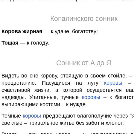
Копалинского сонник
Корова жирная
— к удаче, богатству;
Тощая
— к голоду.
Сонник от А до Я
Видеть во сне корову, стоящую в своем стойле, –
процветанию. Пасущиеся на лугу
коровы
– п
счастливой жизни, в которой осуществятся в
надежды. Упитанные, тучные
коровы
– к богатст
выпирающими костями – к нужде.
Темные
коровы
предвещают благополучие через 
светлые – привольное житье без забот и хлопот.