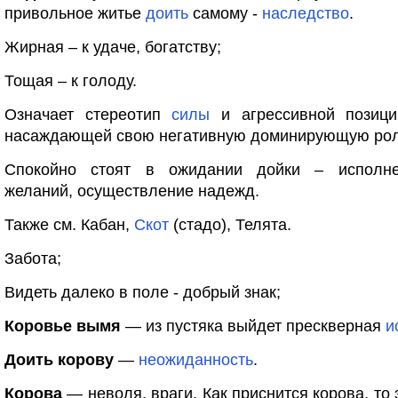
привольное житье
доить
самому -
наследство
.
Жирная – к удаче, богатству;
Тощая – к голоду.
Означает стереотип
силы
и агрессивной позиц
насаждающей свою негативную доминирующую рол
Спокойно стоят в ожидании дойки – исполне
желаний, осуществление надежд.
Также см. Кабан,
Скот
(стадо), Телята.
Забота;
Видеть далеко в поле - добрый знак;
Коровье вымя
— из пустяка выйдет прескверная
и
Доить корову
—
неожиданность
.
Корова
— неволя, враги. Как приснится корова, то 