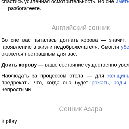
спастись усиленная осмотрительность. Во сне
имет
— разбогатеете.
Английский сонник
Во сне вас пыталась догнать корова — значит, 
проявлению в жизни недоброжелателя. Смогли
уб
окажется нестрашным для вас.
Доить корову
— ваше состояние существенно увел
Наблюдать за процессом отела — для
женщин
предрекать, что, когда она будет
рожать
,
роды
непростыми.
Сонник Азара
К рёву