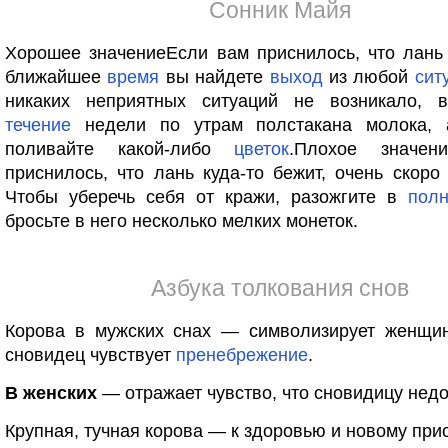
Сонник Майя
Хорошее значениеЕсли вам приснилось, что лань 
ближайшее
время
вы найдете
выход
из любой
сит
никаких неприятных ситуаций не возникало, 
течение
недели по утрам полстакана молока, 
поливайте какой-либо
цветок
.Плохое значен
приснилось, что лань куда-то бежит, очень скоро 
Чтобы уберечь себя от кражи, разожгите в
полн
бросьте в него несколько мелких монеток.
Азбука толкования снов
Корова в мужских снах — символизирует женщин
сновидец чувствует
пренебрежение
.
В женских
— отражает чувство, что сновидицу нед
Крупная, тучная корова — к здоровью и новому при