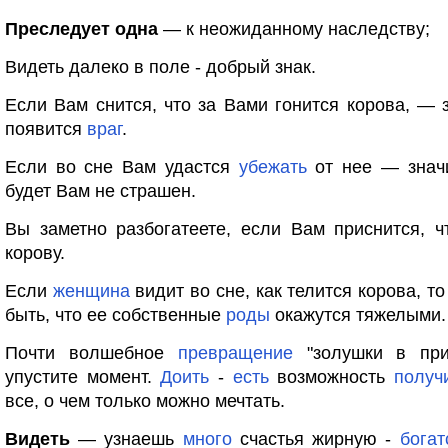
Преследует одна
— к неожиданному наследству;
Видеть далеко в поле - добрый знак.
Если Вам снится, что за Вами гонится корова, — з
появится
враг
.
Если во сне Вам удастся
убежать
от нее — значи
будет Вам не страшен.
Вы заметно разбогатеете, если Вам приснится, 
корову.
Если
женщина
видит во сне, как телится корова, т
быть, что ее собственные
роды
окажутся тяжелыми.
Почти волшебное
превращение
"золушки в при
упустите момент.
Доить
-
есть
возможность
получ
все, о чем только можно мечтать.
Видеть
— узнаешь
много
счастья жирную -
богат