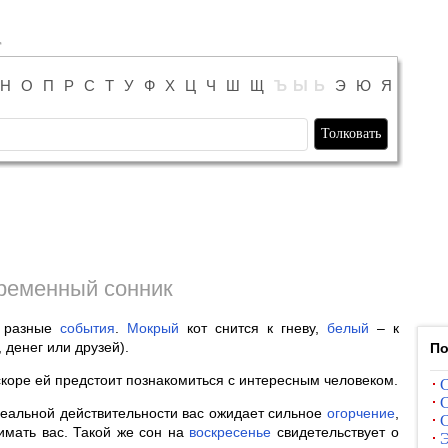
Н
О
П
Р
С
Т
У
Ф
Х
Ц
Ч
Ш
Щ
Ъ
Ы
Ь
Э
Ю
Я
ременный сонник
ь разные
события
.
Мокрый
кот снится к гневу,
белый
– к
 денег или друзей).
По
коре ей предстоит познакомиться с интересным человеком.
С
С
в реальной действительности вас ожидает сильное
огорчение
,
С
мать вас. Такой же сон на
воскресенье
свидетельствует о
Э