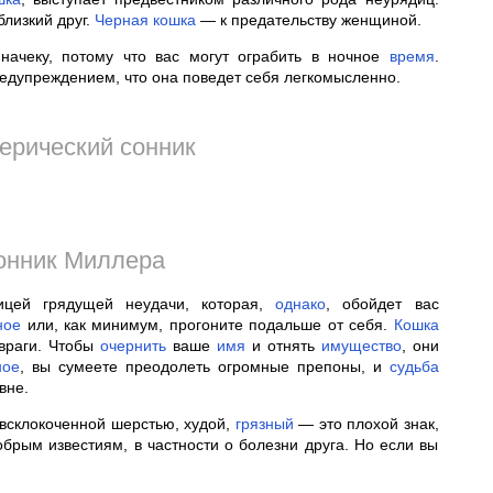
близкий друг.
Черная
кошка
— к предательству женщиной.
 начеку, потому что вас могут ограбить в ночное
время
.
едупреждением, что она поведет себя легкомысленно.
ерический сонник
онник Миллера
ицей грядущей неудачи, которая,
однако
, обойдет вас
ное
или, как минимум, прогоните подальше от себя.
Кошка
 враги. Чтобы
очернить
ваше
имя
и отнять
имущество
, они
ное
, вы сумеете преодолеть огромные препоны, и
судьба
вне.
 всклокоченной шерстью, худой,
грязный
— это плохой знак,
обрым известиям, в частности о болезни друга. Но если вы