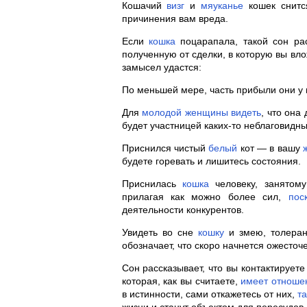
Кошачий
визг
и
мяуканье
кошек снитс
причинения вам вреда.
Если
кошка
поцарапала, такой сон ра
полученную от сделки, в которую вы вло
замысел удастся:
По меньшей мере, часть прибыли они у 
Для
молодой
женщины
видеть
, что она
будет участницей каких-то неблаговидны
Приснился чистый
белый
кот — в вашу
будете горевать и лишитесь состояния.
Приснилась
кошка
человеку, занятом
прилагая как можно более сил,
пос
деятельности конкурентов.
Увидеть во сне
кошку
и змею, толеран
обозначает, что скоро начнется ожесто
Сон рассказывает, что вы контактируете
которая, как вы считаете,
имеет
отноше
в истинности, сами откажетесь от них,
та