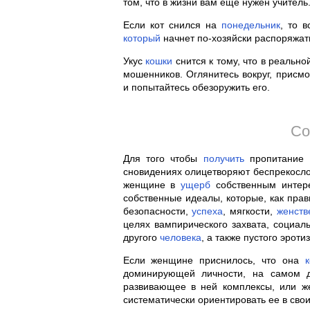
том, что в жизни вам еще нужен учитель
Если кот снился на
понедельник
, то 
который
начнет по-хозяйски распоряжат
Укус
кошки
снится к тому, что в реальн
мошенников. Оглянитесь вокруг, присм
и попытайтесь обезоружить его.
Со
Для того чтобы
получить
пропитание
сновидениях олицетворяют беспрекосл
женщине в
ущерб
собственным интер
собственные идеалы, которые, как пра
безопасности,
успеха
, мягкости,
женств
целях вампирического захвата, социал
другого
человека
, а также пустого эроти
Если женщине приснилось, что она
доминирующей личности, на самом
развивающее в ней комплексы, или 
систематически ориентировать ее в свои