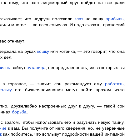
я к тому, что ваш лицемерный друг пойдет на все ради
ссказывает, что недруги положили
глаз
на вашу
прибыль
,
жили многое — во всех смыслах. И надо сказать, вражеский
вас отнимут.
 держала на руках
кошку
или котенка, — это говорит, что она
х дел.
жизнь
войдут
путаница
, неопределенность, из-за которых вы
у в торговле, — значит, сон рекомендует ему
работать
,
кольку
его бизнес-начинания могут пойти прахом из-за
тно, дружелюбно настроенных друг к другу, — такой сон
ченная
борьба
.
 с врагом, чтобы использовать его и разузнать некую тайну,
ние
к вам. Вы получите от него сведения, но, не уверенные
к
как побоитесь, что всплывут подробности вашей интимной