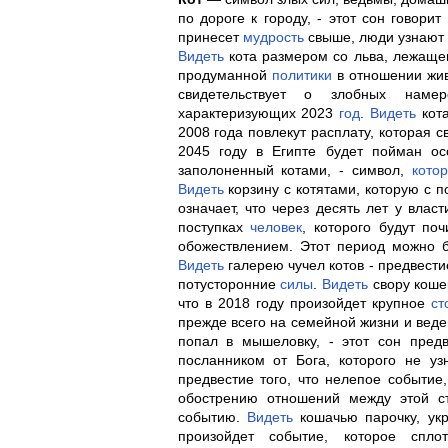
по дороге к городу, - этот сон говори
принесет
мудрость
свыше, люди узнают 
Видеть
кота размером со льва, лежаще
продуманной
политики
в отношении жи
свидетельствует о злобных намер
характеризующих 2023
год
.
Видеть
кота
2008 года повлекут расплату, которая 
2045 году в Египте будет пойман 
заполоненный котами, - символ,
кото
Видеть
корзину с котятами, которую с 
означает, что через десять лет у влас
поступках
человек
, которого будут по
обожествлением. Этот период можно б
Видеть
галерею чучел котов - предвест
потусторонние
силы
.
Видеть
свору кошек
что в 2018 году произойдет крупное
ст
прежде всего на семейной жизни и вед
попал в мышеловку, - этот сон пре
посланником от Бога, которого не уз
предвестие того, что нелепое событие
обострению отношений между этой 
событию.
Видеть
кошачью парочку, укр
произойдет событие, которое спл