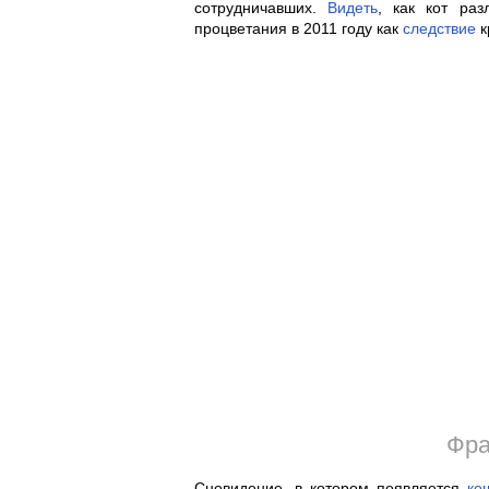
сотрудничавших.
Видеть
, как кот ра
процветания в 2011 году как
следствие
к
Фра
Сновидение, в котором появляется
ко