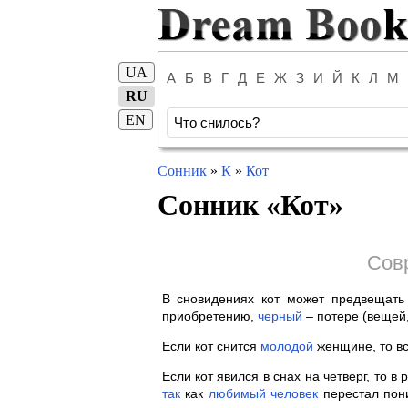
UA
А
Б
В
Г
Д
Е
Ж
З
И
Й
К
Л
М
RU
EN
Сонник
»
К
»
Кот
Сонник «
Кот
»
Сов
В сновидениях кот может предвещат
приобретению,
черный
– потере (вещей,
Если кот снится
молодой
женщине, то вс
Если кот явился в снах на четверг, то 
так
как
любимый
человек
перестал пони