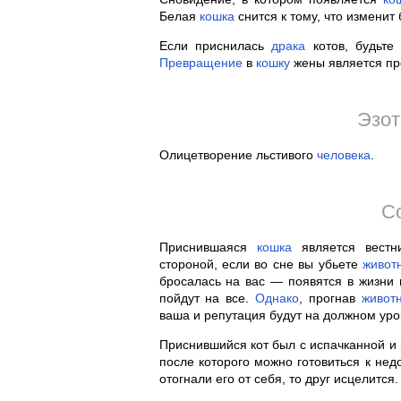
Белая
кошка
снится к тому, что изменит 
Если приснилась
драка
котов, будьте
Превращение
в
кошку
жены является пр
Эзот
Олицетворение льстивого
человека
.
С
Приснившаяся
кошка
является вестн
стороной, если во сне вы убьете
живот
бросалась на вас — появятся в жизни
пойдут на все.
Однако
, прогнав
живот
ваша и репутация будут на должном уро
Приснившийся кот был с испачканной и
после которого можно готовиться к нед
отогнали его от себя, то друг исцелится.