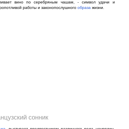
зливает вино по серебряным чашам, - символ удачи и
ропотливой работы и законопослушного
образа
жизни.
нцузский сонник
шка
, выступает предвестником различного рода неурядиц.