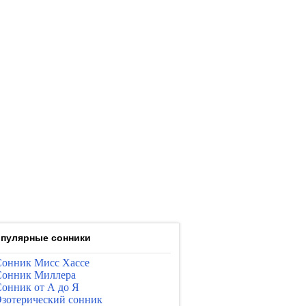
пулярные сонники
онник Мисс Хассе
онник Миллера
онник от А до Я
зотерический сонник