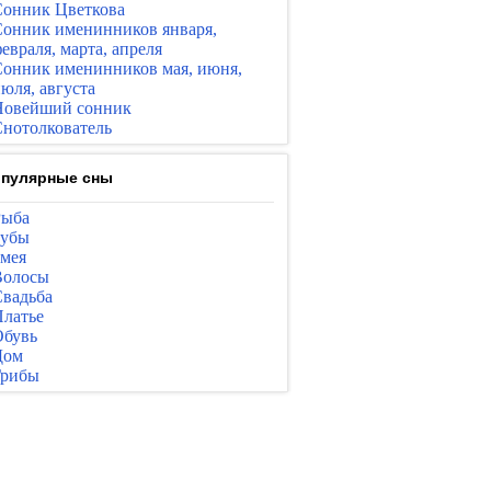
онник Цветкова
онник именинников января,
евраля, марта, апреля
онник именинников мая, июня,
юля, августа
Новейший сонник
нотолкователь
пулярные сны
Рыба
Зубы
мея
Волосы
вадьба
латье
бувь
Дом
Грибы