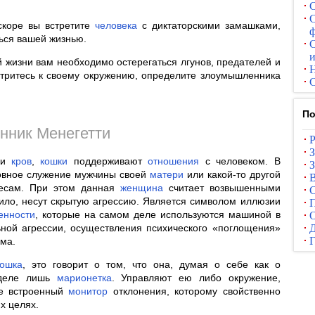
.
С
С
вскоре вы встретите
человека
с диктаторскими замашками,
ф
ься вашей жизнью.
С
и
ой жизни вам необходимо остерегаться лгунов, предателей и
отритесь к своему окружению, определите злоумышленника
С
По
нник Менегетти
 и
кров
,
кошки
поддерживают
отношения
с человеком. В
З
овное служение мужчины своей
матери
или какой-то другой
есам. При этом данная
женщина
считает возвышенными
С
вило, несут скрытую агрессию. Является символом иллюзии
П
енности
, которые на самом деле используются машиной в
О
ьной агрессии, осуществления психического «поглощения»
зма.
кошка
, это говорит о том, что она, думая о себе как о
 деле лишь
марионетка
. Управляют ею либо окружение,
же встроенный
монитор
отклонения, которому свойственно
х целях.