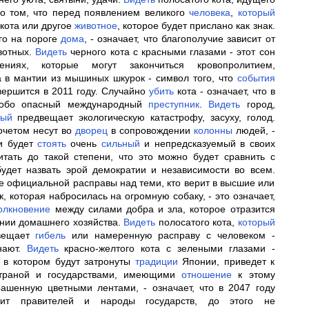
т о том, что перед появлением великого
человека
,
который
кота или другое
животное
, которое будет прислано как знак.
го на пороге
дома
, - означает, что благополучие зависит от
вотных.
Видеть
черного кота с красными глазами - этот сон
ениях, которые могут закончиться кровопролитием,
 в мантии из мышиных шкурок - символ того, что
события
свершится в 2011 году. Случайно
убить
кота - означает, что в
особо опасный международный
преступник
.
Видеть
город,
рый
предвещает экологическую катастрофу, засуху, голод.
почетом несут во
дворец
в сопровождении
колонны
людей, -
ти будет
стоять
очень
сильный
и непредсказуемый в своих
читать до такой степени, что это можно будет сравнить с
удет назвать эрой демократии и независимости во всем.
ие официальной расправы над теми, кто верит в высшие или
, которая набросилась на огромную собаку, - это означает,
олкновение
между силами добра и зла, которое отразится
ении домашнего хозяйства.
Видеть
полосатого кота,
который
двещает
гибель
или намеренную расправу с человеком -
нают.
Видеть
красно-желтого кота с зелеными глазами -
, в котором будут затронуты
традиции
Японии, приведет к
страной и государствами, имеющими
отношение
к этому
ашенную цветными лентами, - означает, что в 2047 году
отит правителей и народы государств, до этого не