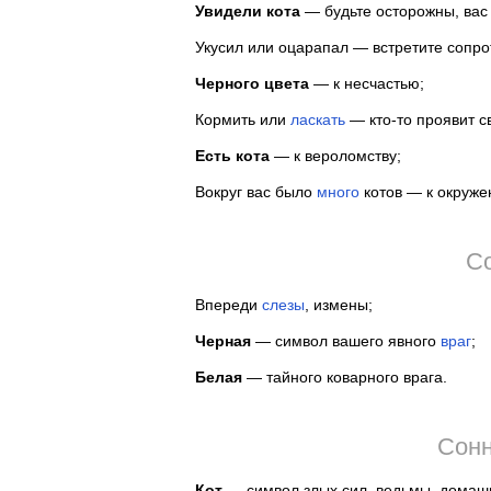
Увидели кота
— будьте осторожны, вас
Укусил или оцарапал — встретите сопро
Черного цвета
— к несчастью;
Кормить или
ласкать
— кто-то проявит 
Есть кота
— к вероломству;
Вокруг вас было
много
котов — к окруже
Со
Впереди
слезы
, измены;
Черная
— символ вашего явного
враг
;
Белая
— тайного коварного врага.
Сонн
Кот
— символ злых сил, ведьмы, домашн