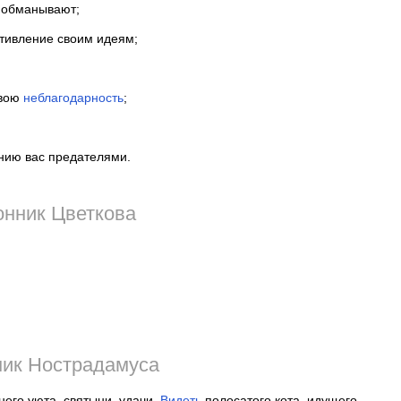
 обманывают;
тивление своим идеям;
свою
неблагодарность
;
нию вас предателями.
нник Цветкова
ик Нострадамуса
его уюта, святыни, удачи.
Видеть
полосатого кота, идущего